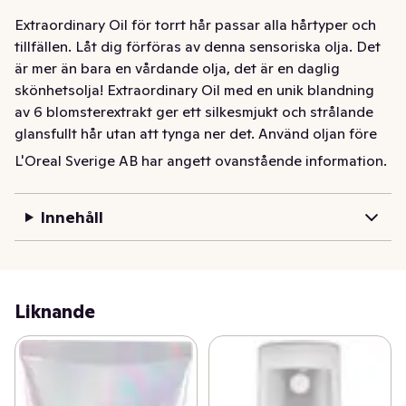
Extraordinary Oil för torrt hår passar alla hårtyper och 
tillfällen. Låt dig förföras av denna sensoriska olja. Det 
är mer än bara en vårdande olja, det är en daglig 
skönhetsolja! Extraordinary Oil med en unik blandning 
av 6 blomsterextrakt ger ett silkesmjukt och strålande 
glansfullt hår utan att tynga ner det. Använd oljan före 
schampo som en vårdande kur, i torrt hår före styling, 
L'Oreal Sverige AB har angett ovanstående information.
eller som en sista finish för strålande glans!
Innehåll
Liknande