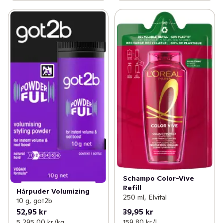
Schampo Color-Vive
Refill
Hårpuder Volumizing
250 ml, Elvital
10 g, got2b
52,95 kr
39,95 kr
5 295,00 kr /kg
159,80 kr /l