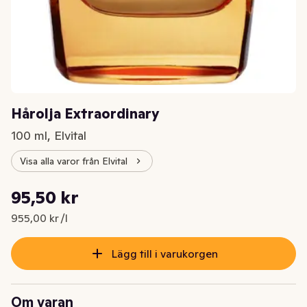
Hårolja Extraordinary
100 ml, Elvital
Visa alla varor från Elvital
Styckpris: 955,00 kr /l
95,50 kr
Nuvarande pris är: 95,50 kr
955,00 kr /l
Lägg till i varukorgen
Om varan