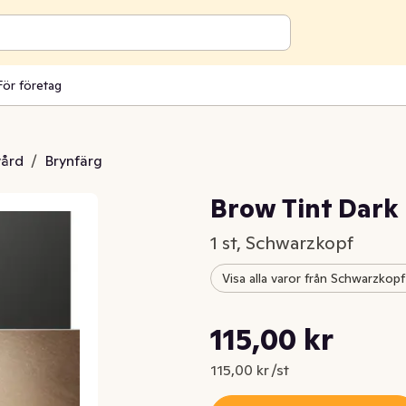
För företag
vård
/
Brynfärg
Brow Tint Dark
1 st, Schwarzkopf
Visa alla varor från Schwarzkopf
Styckpris: 115,00 kr /st
115,00 kr
Nuvarande pris är: 115,00 kr
115,00 kr /st