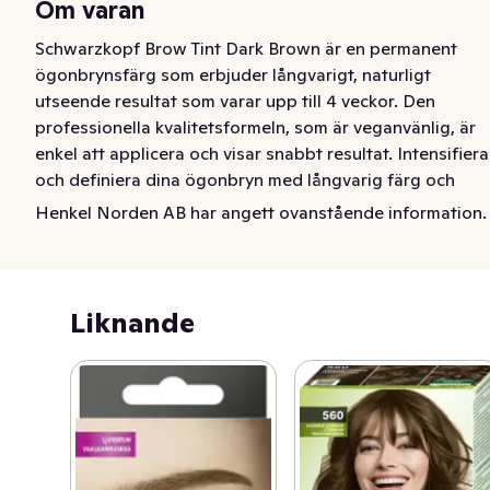
Om varan
Schwarzkopf Brow Tint Dark Brown är en permanent 
ögonbrynsfärg som erbjuder långvarigt, naturligt 
utseende resultat som varar upp till 4 veckor. Den 
professionella kvalitetsformeln, som är veganvänlig, är 
enkel att applicera och visar snabbt resultat. Intensifiera 
och definiera dina ögonbryn med långvarig färg och 
täckning av grått, med upp till 10 applikationer per 
Henkel Norden AB har angett ovanstående information.
förpackning.

Permanent ögonbrynsfärg

Varar upp till 4 veckor

Liknande
Täcker grått

Upp till 10 applikationer per förpackning

Snabb och enkel att använda, veganvänlig

Schwarzkopfs bästa tips:

Gör alltid ett allergitest 48 timmar före applicering
