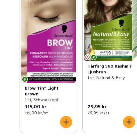
Följ alltid instruktionsbladet

Applicera noggrant barriärkräm runt ögonbrynen för att 
hjälpa till att förhindra fläckar på huden

Kamma igenom brynen med en ren spoolie när 
produkten är applicerad för mer definition och grundlig 
täckning

Torka av runt kanterna på brynen för att definiera 
formen efter applicering

Om det finns några fläckar på huden efter utveckling, 
Hårfärg 560 Kashmir
använd hudtoner för att hjälpa till att ta bort

Ljusbrun
1 st, Natural & Easy
Förpackningen innehåller:

Brow Tint Light
1 blandningsskål

Brown
1 instruktionsblad

1 st, Schwarzkopf
1 applikationsborste

115,00 kr
79,95 kr
1 färgkräm

115,00 kr /st
79,95 kr /st
1 developing lotion