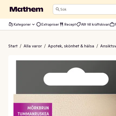
Sök
Kategorier
Extrapriser
Recept
Allt till kräftskivan
int Dark Brown
Start
/
Alla varor
/
Apotek, skönhet & hälsa
/
Ansikts