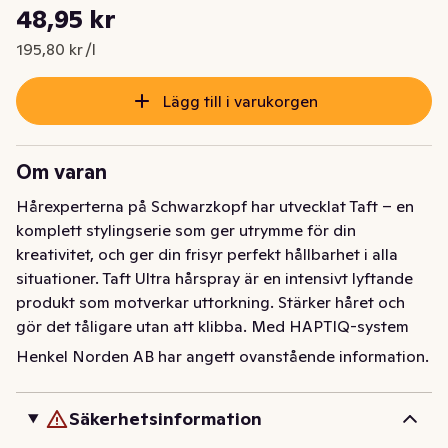
Styckpris: 195,80 kr /l
48,95 kr
Nuvarande pris är: 48,95 kr
195,80 kr /l
Lägg till i varukorgen
Om varan
Hårexperterna på Schwarzkopf har utvecklat Taft – en 
komplett stylingserie som ger utrymme för din 
kreativitet, och ger din frisyr perfekt hållbarhet i alla 
situationer. Taft Ultra hårspray är en intensivt lyftande 
produkt som motverkar uttorkning. Stärker håret och 
gör det tåligare utan att klibba. Med HAPTIQ-system 
för kännbart vackra frisyrer. Lämnar inga restprodukter. 
Henkel Norden AB har angett ovanstående information.
Stadga 4/5. Silicon free formula. Passar alla hårtyper.
Hårexperterna på Schwarzkopf har utvecklat Taft – en 
Säkerhetsinformation
komplett stylingserie som ger utrymme för din 