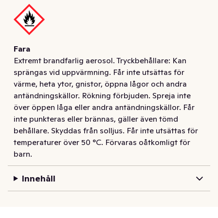
kreativitet, och ger din frisyr perfekt hållbarhet i alla 
situationer. 

Taft Ultra hårspray är en intensivt lyftande produkt som 
Fara
motverkar uttorkning. Stärker håret och gör det tåligare 
Extremt brandfarlig aerosol. Tryckbehållare: Kan
utan att klibba. Med HAPTIQ-system för kännbart 
sprängas vid uppvärmning. Får inte utsättas för
vackra frisyrer. Lämnar inga restprodukter. 

värme, heta ytor, gnistor, öppna lågor och andra
Stadga 4/5. Silicon free formula. Passar alla hårtyper.
antändningskällor. Rökning förbjuden. Spreja inte
över öppen låga eller andra antändningskällor. Får
inte punkteras eller brännas, gäller även tömd
behållare. Skyddas från solljus. Får inte utsättas för
temperaturer över 50 °C. Förvaras oåtkomligt för
barn.
Innehåll