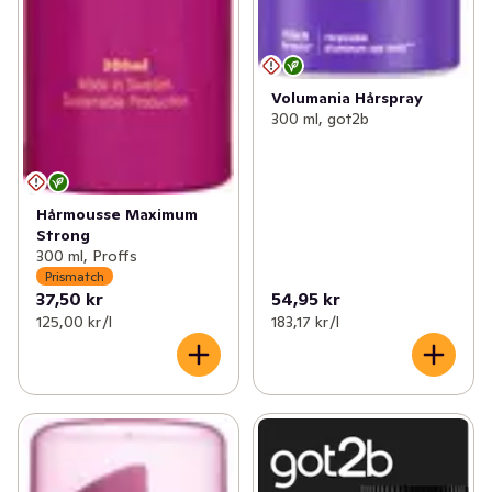
Volumania Hårspray
300 ml, got2b
Hårmousse Maximum
Strong
300 ml, Proffs
Prismatch
37,50 kr
54,95 kr
125,00 kr /l
183,17 kr /l