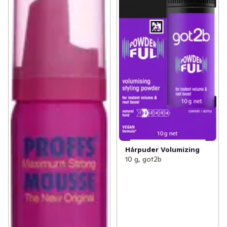
Hårpuder Volumizing
10 g, got2b