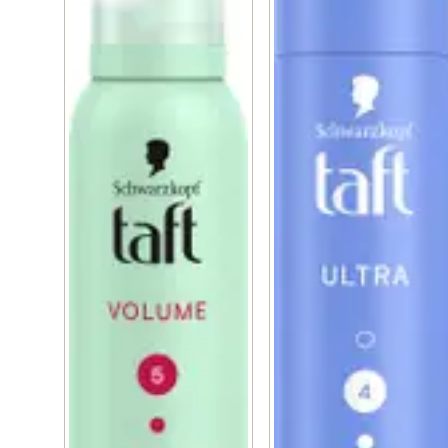
Lämnar inga restprodukter. Passar för fint och tunt hår. 
Motverkar torr hårkänsla och är lätt att kamma ut. 
Skyddar frisyren mot fukt och vind. Naturlig look. Med 
HAPTIQ-system för kännbart vackra frisyrer. 

Stadga 5/5. Silicon free formula.