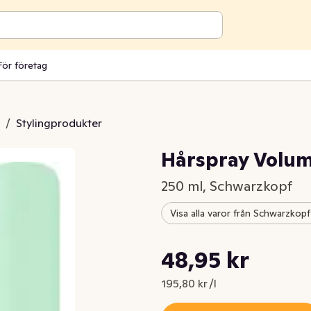
För företag
/
Stylingprodukter
Hårspray Volu
250 ml, Schwarzkopf
Visa alla varor från Schwarzkopf
Styckpris: 195,80 kr /l
48,95 kr
Nuvarande pris är: 48,95 kr
195,80 kr /l