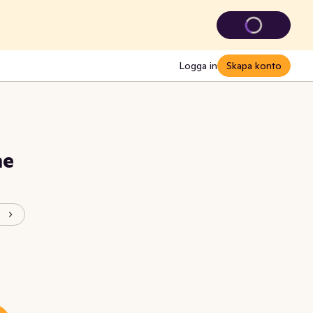
Logga in
Skapa konto
me