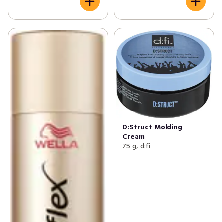
D:Struct Molding
Cream
75 g, d:fi