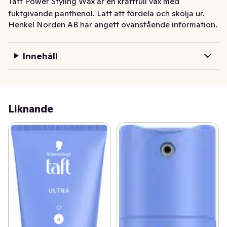
Taft Power Styling Wax är en kraftfull vax med 
fuktgivande panthenol. Lätt att fördela och skölja ur. 
Henkel Norden AB har angett ovanstående information.
Långvarig hållbarhet i upp till 48 timmar. Torkar inte ut 
håret. Stadga 5 av 5 och glans 3 av 5.
Innehåll
Liknande