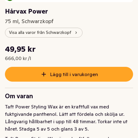
Hårvax Power
75 ml, Schwarzkopf
Visa alla varor från Schwarzkopf
Styckpris: 666,00 kr /l
49,95 kr
Nuvarande pris är: 49,95 kr
666,00 kr /l
Lägg till i varukorgen
Om varan
Taft Power Styling Wax är en kraftfull vax med 
fuktgivande panthenol. Lätt att fördela och skölja ur. 
Långvarig hållbarhet i upp till 48 timmar. Torkar inte ut 
håret. Stadga 5 av 5 och glans 3 av 5.