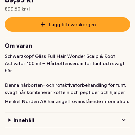
Nuvarande pris är: 89,95 kr
899,50 kr /l
Lägg till i varukorgen
Om varan
Schwarzkopf Gliss Full Hair Wonder Scalp & Root 
Activator 100 ml – Hårbottenserum för tunt och svagt 
hår

Denna hårbotten- och rotaktivatorbehandling för tunt, 
svagt hår kombinerar koffein och peptider och hjälper 
till att främja hårväxtfaktorer som leder till fylligare hår 
Henkel Norden AB har angett ovanstående information.
efter bara 6 veckor*.

Innehåll
Gliss Care-nivå: 2 – Medelvårdande, med välbalanserad 
sammansättning av närande ingredienser.
