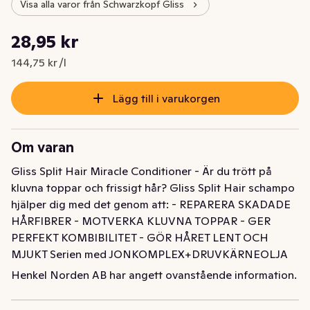
Visa alla varor från Schwarzkopf Gliss
Styckpris: 144,75 kr /l
28,95 kr
Nuvarande pris är: 28,95 kr
144,75 kr /l
Lägg till i varukorgen
Om varan
Gliss Split Hair Miracle Conditioner - Är du trött på 
kluvna toppar och frissigt hår? Gliss Split Hair schampo 
hjälper dig med det genom att: - REPARERA SKADADE 
HÅRFIBRER - MOTVERKA KLUVNA TOPPAR - GER 
PERFEKT KOMBIBILITET - GÖR HÅRET LENT OCH 
MJUKT Serien med JONKOMPLEX+DRUVKÄRNEOLJA 
som hjälper att jämna ut håret från rot till topp. 88% 
Henkel Norden AB har angett ovanstående information.
färre kluvna toppar jämfört med obehandlat hår och ser 
till att skapa ett starkt och friskt svall. 95% ingredienser 