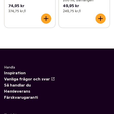
200 ml, Barnängen
74,95 kr
49,95 kr
374,75 kr /l
249,75 kr /l
Handla
Inspiration
Vanliga frågor och svar
Så handlar du
Hemleverans
Färskvarugaranti