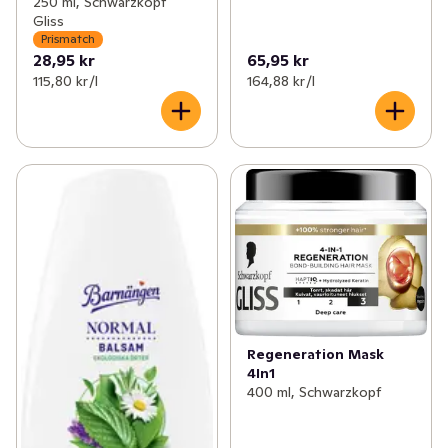
250 ml, Schwarzkopf
Gliss
Prismatch
28,95 kr
65,95 kr
115,80 kr /l
164,88 kr /l
Regeneration Mask
4In1
400 ml, Schwarzkopf