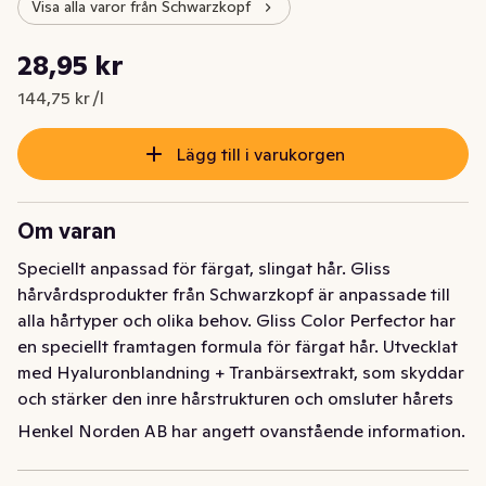
Visa alla varor från Schwarzkopf
Styckpris: 144,75 kr /l
28,95 kr
Nuvarande pris är: 28,95 kr
144,75 kr /l
Lägg till i varukorgen
Om varan
Speciellt anpassad för färgat, slingat hår. Gliss 
hårvårdsprodukter från Schwarzkopf är anpassade till 
alla hårtyper och olika behov. Gliss Color Perfector har 
en speciellt framtagen formula för färgat hår. Utvecklat 
med Hyaluronblandning + Tranbärsextrakt, som skyddar 
och stärker den inre hårstrukturen och omsluter hårets 
yttre för optimal färgförsegling. Färgförsegling och 
Henkel Norden AB har angett ovanstående information.
skydd upp till 13 veckor (tillsammans med Color 
Perfector Shampoo). Skonsamt för färgat hår. 96% av 