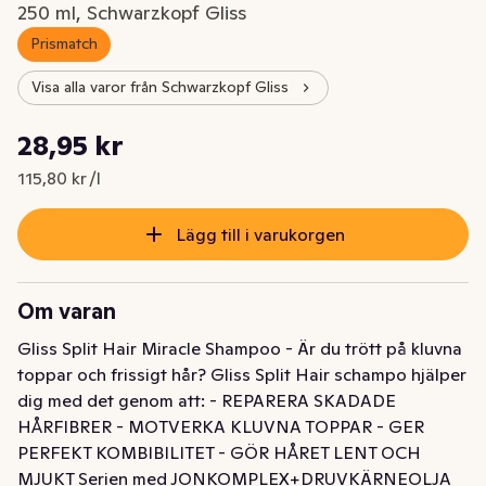
250 ml, Schwarzkopf Gliss
Prismatch
Visa alla varor från Schwarzkopf Gliss
Styckpris: 115,80 kr /l
28,95 kr
Nuvarande pris är: 28,95 kr
115,80 kr /l
Lägg till i varukorgen
Om varan
Gliss Split Hair Miracle Shampoo - Är du trött på kluvna 
toppar och frissigt hår? Gliss Split Hair schampo hjälper 
dig med det genom att: - REPARERA SKADADE 
HÅRFIBRER - MOTVERKA KLUVNA TOPPAR - GER 
PERFEKT KOMBIBILITET - GÖR HÅRET LENT OCH 
MJUKT Serien med JONKOMPLEX+DRUVKÄRNEOLJA 