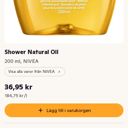
Shower Natural Oil
200 ml, NIVEA
Visa alla varor från NIVEA
Styckpris: 184,75 kr /l
36,95 kr
Nuvarande pris är: 36,95 kr
184,75 kr /l
Lägg till i varukorgen