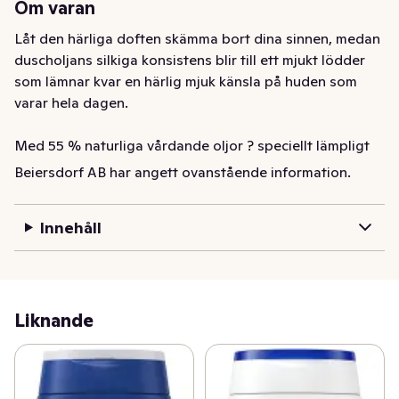
Om varan
Låt den härliga doften skämma bort dina sinnen, medan 
duscholjans silkiga konsistens blir till ett mjukt lödder 
som lämnar kvar en härlig mjuk känsla på huden som 
varar hela dagen. 

Med 55 % naturliga vårdande oljor ? speciellt lämpligt 
för torr hud. Skölj noggrant. Dermatologiskt testad
Beiersdorf AB har angett ovanstående information.
-Duscholja med 99% biologiskt nedbrytbar formula

-Ger en mjuk och smidig hud

Innehåll
-Duschtvål med vitamin C och E

-Klimatneutraliserad produkt

-100% återvunnen plastflaska

NIVEA Rich Caring Shower Oil är en duscholja som 
Liknande
rengör din hud på djupet samtidigt som den vårdar din 
hud. Denna duschtvål är gjord med en pH-hudneutral 
formula som är i balans med hudens mikrobiom. Denna 
dusch är dessutom formulerad med vitamin C och E 