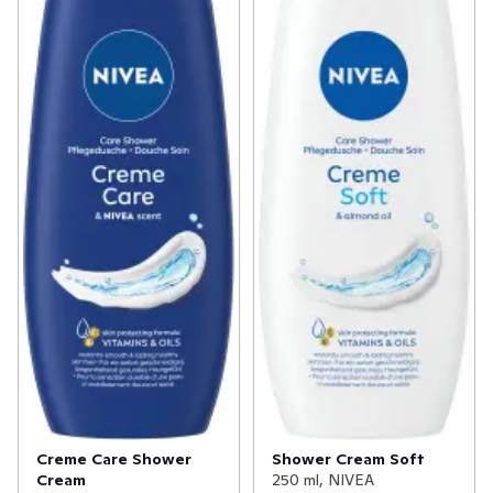
samt 55% naturliga oljor. Passar alla hudtyper och är 
speciellt lämplig för torr hud. Rich Caring Shower Oil har 
en formula som är 99 % biologiskt nedbrytbar formula 
och är förpackad i en plastflaska som är 99 % 
återvunnen (exklusive lock och etikett). 
Klimatneutraliserad produkt (resterande CO2-utsläpp 
balanseras via certifierade klimatprojekt). Duscholjan 
lämnar din hud mjuk och smidig efter duschen. 
Dermatologiskt testad. För en härligt mjuk känsla på 
huden som varar hela dagen!
Creme Care Shower
Shower Cream Soft
Cream
250 ml, NIVEA