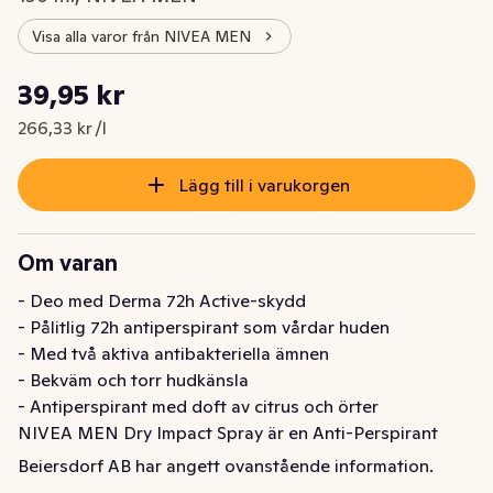
Visa alla varor från NIVEA MEN
Styckpris: 266,33 kr /l
39,95 kr
Nuvarande pris är: 39,95 kr
266,33 kr /l
Lägg till i varukorgen
Om varan
- Deo med Derma 72h Active-skydd

- Pålitlig 72h antiperspirant som vårdar huden

- Med två aktiva antibakteriella ämnen

- Bekväm och torr hudkänsla

- Antiperspirant med doft av citrus och örter

NIVEA MEN Dry Impact Spray är en Anti-Perspirant 
med 72h effektivt skydd. Denna deodorant har en 
Beiersdorf AB har angett ovanstående information.
effektiv dubbelverkande formula med 2 aktiva 