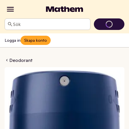
Sök
Logga in
Skapa konto
act Spray Men 72h
Deodorant