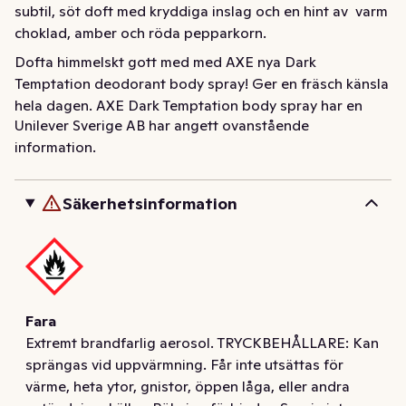
subtil, söt doft med kryddiga inslag och en hint av  varm 
choklad, amber och röda pepparkorn.
Dofta himmelskt gott med med AXE nya Dark 
Temptation deodorant body spray! Ger en fräsch känsla 
hela dagen. AXE Dark Temptation body spray har en 
Unilever Sverige AB har angett ovanstående
maskulin doft med subtila inslag av kryddor, varm 
information.
choklad, bärnsten, och röda pepparkorn som motverkar 
dålig lukt och får dig att känna dig fräsch hela dagen. 
Vår revolutionerande nya Dual Action-teknologi tar bort 
Säkerhetsinformation
bakterier som orsakar dålig lukt, så att du kan känna dig 
säker och dofta oemotståndligt i 48 timmar. Du kan nu 
känna dig redo för allt som kommer i din väg! Axe 
Deodorant Body Spray Dark Temptation kan användas 
både under armarna som deo och sprayas över 
Fara
kroppen.

Extremt brandfarlig aerosol. TRYCKBEHÅLLARE: Kan
sprängas vid uppvärmning. Får inte utsättas för
AXE har som mål att alla förpackningar ska vara 
värme, heta ytor, gnistor, öppen låga, eller andra
återvinningsbara eller innehålla återvunna material 