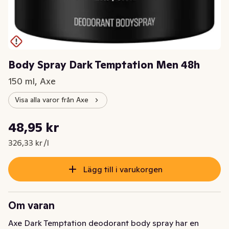
Body Spray Dark Temptation Men 48h
150 ml, Axe
Visa alla varor från Axe
Styckpris: 326,33 kr /l
48,95 kr
Nuvarande pris är: 48,95 kr
326,33 kr /l
Lägg till i varukorgen
Om varan
Axe Dark Temptation deodorant body spray har en 