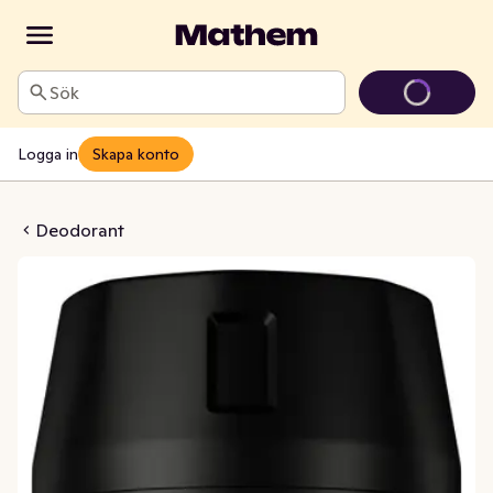
Sök
Logga in
Skapa konto
k Temptation Men 48h
Deodorant