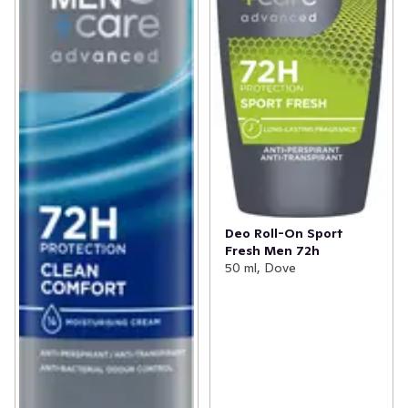
märken på kläderna?

Dove Men+Care 72h Advanced Invisible Dry 
Antiperspirant Deo Roll-On är utformad för att ge ett 
osynligt antiperspirantskydd som skyddar dina kläder 
och lämnar dem fria från vita märken på de områden där 
deodoranten har applicerats.

Dove Men+Care Invisible Dry har en frisk maskulin doft 
och ger upp till 72 timmars skydd mot svett och dålig 
lukt, den neutraliserar lukt och vårdar huden, så att du 
håller dig fräsch och torr hela dagen. Men dessutom 
innehåller denna Dove Men+Care deodorant också 
Deo Roll-On Sport
Doves unika Triple Moisture-teknologi, som kombinerar 
Fresh Men 72h
tre olika fuktgivare på en gång som arbetar tillsammans 
50 ml, Dove
för att öka din huds naturliga fuktbalans, samtidigt som 
den hjälper till att behålla fukt djupt inne i huden och 
förhindrar att den avdunstar.

Dove Men+Care har en ny definition av styrka - en 
styrka där omsorg står i centrum. För Dove tror att 
omsorg gör en man starkare. Sann styrka visas genom 