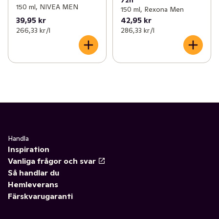
150 ml, NIVEA MEN
150 ml, Rexona Men
39,95 kr
42,95 kr
266,33 kr /l
286,33 kr /l
Handla
Inspiration
Vanliga frågor och svar
Så handlar du
Hemleverans
Färskvarugaranti