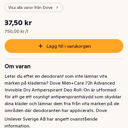
Visa alla varor från Dove
Styckpris: 750,00 kr /l
37,50 kr
Nuvarande pris är: 37,50 kr
750,00 kr /l
Lägg till i varukorgen
Om varan
Letar du efter en deodorant som inte lämnar vita 
märken på kläderna? Dove Men+Care 72h Advanced 
Invisible Dry Antiperspirant Deo Roll-On är utformad 
för att ge ett osynligt antiperspirantskydd som skyddar 
dina kläder och lämnar dem fria från vita märken på de 
områden där deodoranten har applicerats. Dove 
Men+Care Invisible Dry har en frisk maskulin doft och 
Unilever Sverige AB har angett ovanstående
ger upp till 72 timmars skydd mot svett och dålig lukt, så 
information.