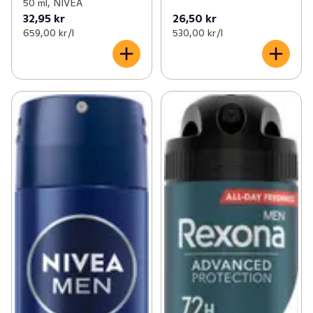
50 ml, NIVEA
32,95 kr
26,50 kr
659,00 kr /l
530,00 kr /l