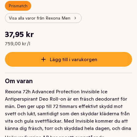
Prismatch
Visa alla varor från Rexona Men
Styckpris: 759,00 kr /l
37,95 kr
Nuvarande pris är: 37,95 kr
759,00 kr /l
Lägg till i varukorgen
Om varan
Rexona 72h Advanced Protection Invisible Ice 
Antiperspirant Deo Roll-on är en fräsch deodorant för 
män. Den ger upp till 72 timmars effektivt skydd mot 
svett och lukt, samtidigt som den skyddar kläderna från 
vita och gula svettfläckar. Med Invisible kommer du att 
känna dig fräsch, torr och skyddad hela dagen, och dina 
kläder kommer att vara lika skyddade som du är. Tack 