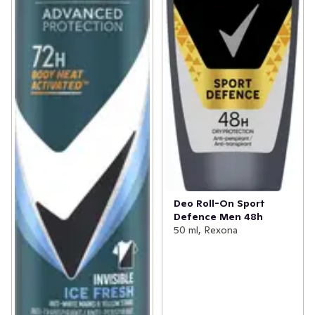
att du är redo för det!
Rexona 72h Advanced Protection Invisible Ice 
Antiperspirant Deo Roll-on är en fräsch deodorant för 
män. Den ger upp till 72 timmars effektivt skydd mot 
svett och lukt, samtidigt som den skyddar kläderna från 
vita och gula svettfläckar. Med Invisible kommer du att 
känna dig fräsch, torr och skyddad hela dagen, och dina 
kläder kommer att vara lika skyddade som du är. Tack 
vare Body Heat Activated-tekniken ger Rexona Invisible 
Ice en friskhet som varar timme efter timme. Ju mer du 
rör dig, desto mer skyddar Rexona. Så använd en 
deodorant som är utformad för människor som lever 
Deo Roll-On Sport
aktiva liv. Oavsett vad du gör - klättrar i berg, springer 
Defence Men 48h
till bussen, håller en presentation för kollegor eller går 
50 ml, Rexona
på en dejt - kan du lita på att Rexona ger dig en 
uppfriskande start på dagen och det bästa skyddet mot 
svettning. Med Rexona Invisible Ice kan du röra dig och 
leva livet fullt ut, och vara självsäker i alla 
situationer.Applicera antiperspiranten jämnt på huden 