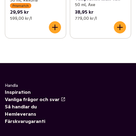
50 ml, Rexona
50 ml, Axe
Prismatch
29,95 kr
38,95 kr
599,00 kr /l
779,00 kr /l
Handla
Inspiration
Vanliga frågor och svar
Så handlar du
Hemleverans
Färskvarugaranti