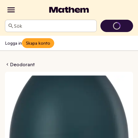
Sök
Logga in
Skapa konto
nvisible Ice Men 72h
Deodorant