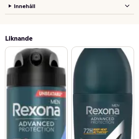
det!
Innehåll
Rexona Men 72h Advanced Protection Invisible Ice 
Antiperspirant Deo Spray för män ger upp till 72 
timmars effektivt skydd mot svett och lukt, samtidigt 
som kläderna skyddas mot vita och gula svettfläckar. 
Liknande
Dina kläder känns fräscha, torra och skyddade hela 
dagen, och dina kläder kommer att vara lika skyddade 
som du är. Med Rexona Invisible Ice deo antiperspirant 
kan du röra dig och leva livet fullt ut och vara självsäker 
i alla situationer. Tack vare Body Heat Activated-
tekniken ger Rexona Invisible Ice Antiperspirant Spray 
en friskhet som varar från timme till timme. Ju mer du rör 
dig, desto mer skyddar Rexona tack vare sin unika 
teknik. Så rör på dig! Rexona deodorant är utformad för 
människor som lever ett aktivt liv. Oavsett vad du gör - 
klättrar i berg, springer till bussen, håller en 
presentation för kollegor eller går på en dejt - kan du 
lita på att Rexona ger dig en uppfriskande start på 