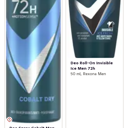
dagen och det bästa skyddet mot svettningar. Applicera 
antiperspiranten jämnt på huden under armarna för ett 
täckande skydd. Och det är allt! Rexona skyddar dig mot 
svettningar, dålig lukt och obehagliga lukter timme efter 
timme. Vårt huvuduppdrag på Rexona är att veta allt om 
svettning. Det vi lär oss och det vi vet leder ständigt till 
nya produktinnovationer. Cykla eller gå till jobbet, se 
ditt favoritlags match och festa på kvällen. Vad som än 
händer under dagen ser Rexona till att du är redo för 
det!
Deo Roll-On Invisible
Ice Men 72h
50 ml, Rexona Men