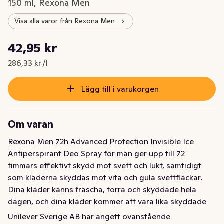
150 ml, Rexona Men
Visa alla varor från Rexona Men
Styckpris: 286,33 kr /l
42,95 kr
Nuvarande pris är: 42,95 kr
286,33 kr /l
Lägg till i varukorgen
Om varan
Rexona Men 72h Advanced Protection Invisible Ice 
Antiperspirant Deo Spray för män ger upp till 72 
timmars effektivt skydd mot svett och lukt, samtidigt 
som kläderna skyddas mot vita och gula svettfläckar. 
Dina kläder känns fräscha, torra och skyddade hela 
dagen, och dina kläder kommer att vara lika skyddade 
som du är. Med Rexona Invisible Ice deo antiperspirant 
Unilever Sverige AB har angett ovanstående