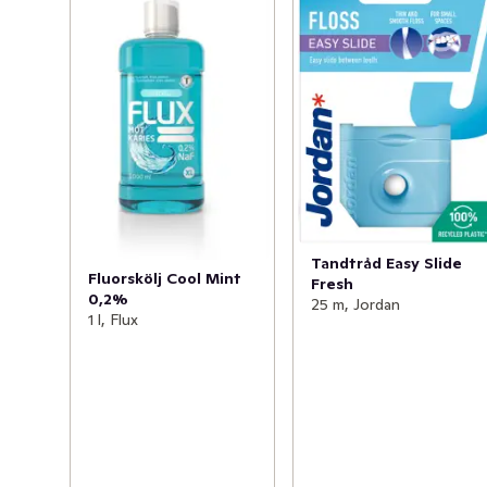
ett komplement till tandborstning med fluortandkräm. 
Sila i munnen i 1 minut och spotta sedan ut.

Flux är utvecklat i Sverige i nära samarbete med 
tandvården.
Tandtråd Easy Slide
Fluorskölj Cool Mint
Fresh
0,2%
25 m, Jordan
1 l, Flux