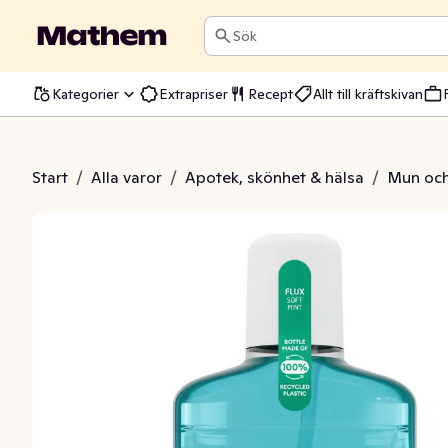
Sök
Kategorier
Extrapriser
Recept
Allt till kräftskivan
kölj Soft Mint
Start
/
Alla varor
/
Apotek, skönhet & hälsa
/
Mun och