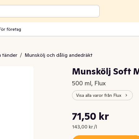
För företag
 tänder
/
Munskölj och dålig andedräkt
Munskölj Soft 
500 ml, Flux
Visa alla varor från Flux
Styckpris: 143,00 kr /l
71,50 kr
Nuvarande pris är: 71,50 kr
143,00 kr /l