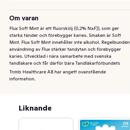
Om varan
Flux Soft Mint är ett fluorskölj (0,2% NaF)), som ger 
starka tänder och förebygger karies. Smaken är Soft 
Mint. Flux Soft Mint innehåller inte alkohol. Regelbunden 
användning av Flux stärker tandytan och förebygger 
karies. Utvecklad i nära samarbete med svenska 
tandläkare och får därför bära Tandläkarförbundets 
rekommendationssymbol.
Trimb Healthcare AB har angett ovanstående
information.
Flux Soft Mint är en fluorskölj som stärker tandytan och 
bidrar till starka tänder. Flux innehåller 0,2% NaF 
(natriumfluorid) och kan användas av vuxna och barn 
över 12 år. Vid regelbunden användning förebygger Flux 
Liknande
karies. 

Flaskan har en praktisk doseringspump. För bästa 
effekt, skölj med 10 ml Flux 1-2 gånger om dagen, som 