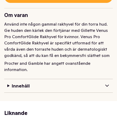
Om varan
Använd inte någon gammal rakhyvel för din torra hud. 
Ge huden den kärlek den förtjänar med Gillette Venus 
Pro ComfortGlide Rakhyvel för kvinnor. Venus Pro 
ComfortGlide Rakhyvel är specifikt utformad för att 
vårda även den torraste huden och är dermatologiskt 
godkänd, så att du kan få en bekymmersfri släthet som 
varar. SkinCushion är en smörjande remsa med en touch 
Procter and Gamble har angett ovanstående
av aloe som hjälper till att skydda huden mot irritation 
information.
vid rakning. Rakbladet har 5 blad som glider över huden 
och hjälper till att skydda mot torrhet efter rakning. 
Innehåll
Behöver du extra kontroll? Vi finns här för dig: Vårt 
hållbara och ergonomiska metallhandtag har en tyngd 
för att ge bättre precision. Det återanvändbara 
handtaget är också kompatibelt med alla Venus rakblad. 
Och den medföljande duschhållaren hjälper till att hålla 
Liknande