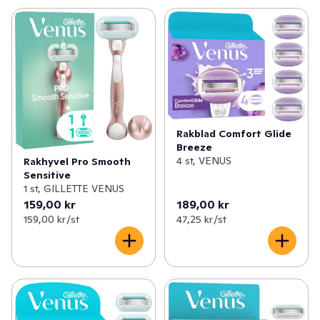
din rakhyvel ren och torr mellan rakningarna. Skaffa en 
rakhyvel som är anpassad för din torra hud. Köp Venus 
Pro ComfortGlide. Letar du efter ännu fler sätt att älska 
din hud, på ditt sätt? Gillette Venus-produkter är 
framtagna med din kropp och ditt hår i åtanke, oavsett 
var du vill trimma, raka, forma eller styla. Upptäck 
produkter från Venus i dag.
Rakblad Comfort Glide
Breeze
4 st, VENUS
Rakhyvel Pro Smooth
Sensitive
1 st, GILLETTE VENUS
159,00 kr
189,00 kr
159,00 kr /st
47,25 kr /st