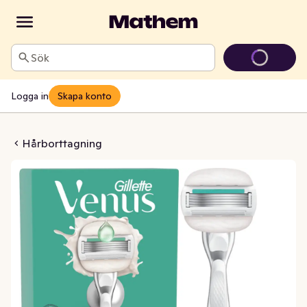
Sök
Logga in
Skapa konto
omfort Glide Sensitive
Hårborttagning