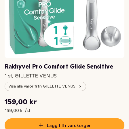
Rakhyvel Pro Comfort Glide Sensitive
1 st, GILLETTE VENUS
Visa alla varor från GILLETTE VENUS
Styckpris: 159,00 kr /st
159,00 kr
Nuvarande pris är: 159,00 kr
159,00 kr /st
Lägg till i varukorgen