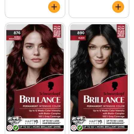
glansen och bevarar färgens intensitet. Resultatet? 
Oemotståndlig färgintensitet i upp till 12 veckor, med 
perfekt täckning av grått hår – från rot till topp.  
Skyddande eftervård – balsam med Bonding-HaptIQ 
System vårdar håret genom att: 1. Skapa nya 
mikrobindningar inuti hårstrået 2. Omsluta håret med ett 
yttre skyddande lager - För ett starkare hår och upp till 
90% mindre brutna hårstrån*.  Vegansk formula**. 
Bruksanvisning av återvunnet material, tub i 100 % 
återvunnen aluminium. För bästa resultat, använd på 
medelblont till mellanbrunt hår. Denna nyans passar alla 
hårstrukturer och upp till 50% grått hår. Färgen är 
permanent.  Färga håret själv – steg för steg: 1. Häll 
innehållet från färgkrämen i applikatorflaskan med 
utvecklingsemulsion och blanda väl. 2. Applicera enkelt 
blandningen med flaskan på torrt hår och låt verka i 30 
minuter. 3. Skölj noggrant med ljummet vatten tills 
vattnet är klart. Använd sedan det vårdande balsamet 