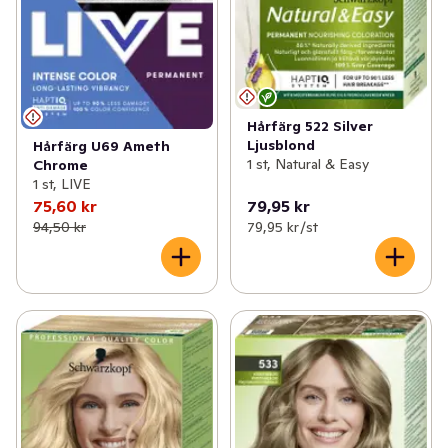
Hårfärg 522 Silver
Ljusblond
Hårfärg U69 Ameth
1 st, Natural & Easy
Chrome
1 st, LIVE
75,60 kr
79,95 kr
94,50 kr
79,95 kr /st