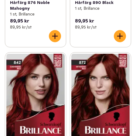
som ingår i förpackningen.  Produktfördelar i korthet: 
Hårfärg 876 Noble
Hårfärg 890 Black
Mahogny
1 st, Brillance
Upp till 12 veckors färgintensitet Perfekt 
1 st, Brillance
gråhårstäckning - passar för att färga grått hår Upp till 
89,95 kr
89,95 kr
50% mer briljant glans Med Biotin-Complex för ett friskt 
89,95 kr /st
89,95 kr /st
och glansigt hår Upp till 90% mindre brutna hårstrån* 
Brun hårfärg Psst! Har du sett att våra permanenta 
hårfärger kommer i flera olika, vackra nyanser – vi vill att 
du ska kunna hitta den bästa hårfärgen för just dig!  
*Test med mätinstrument med och utan balsam ** Utan 
ingredienser av animaliskt ursprung