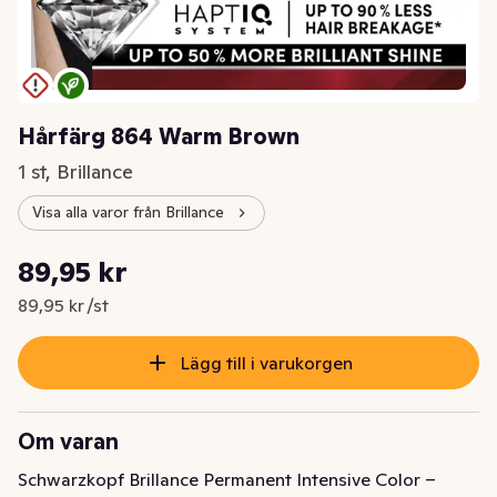
Hårfärg 864 Warm Brown
1 st, Brillance
Visa alla varor från Brillance
Styckpris: 89,95 kr /st
89,95 kr
Nuvarande pris är: 89,95 kr
89,95 kr /st
Lägg till i varukorgen
Om varan
Schwarzkopf Brillance Permanent Intensive Color – 