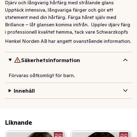
Djärv och långvarig hårfärg med strålande glans  
Upptäck intensiva, långvariga färger och gör ett 
statement med din hårfärg. Färga håret själv med 
Brillance – låt glansen komma inifrån.  Upplev djärv färg 
i professionell kvalitet hemma, tack vare Schwarzkopfs 
expertis. Den avancerade formulan för permanent 
Henkel Norden AB har angett ovanstående information.
hårfärg med Biotin-Complex slätar ut håret, förstärker 
glansen och bevarar färgens intensitet. Resultatet? 
Säkerhetsinformation
Oemotståndlig färgintensitet i upp till 12 veckor, med 
100 % täckning av grått hår – från rot till topp.  
Förvaras oåtkomligt för barn.
Skyddande eftervård – balsam med Bonding-HaptIQ 
System vårdar håret genom att: 1. Skapa nya 
Innehåll
mikrobindningar inuti hårstrået 2. Omsluta håret med ett 
yttre skyddande lager - För ett starkare hår och upp till 
90 % mindre brutna hårstrån*.  Vegansk formula**. 
Bruksanvisning av återvunnet material, tub i 100 % 
återvunnen aluminium. För bästa resultat, använd på 
Liknande
medelblont till mellanbrunt hår. Denna nyans passar alla 
hårstrukturer och täcker upp till 100 % grått hår. Färgen 