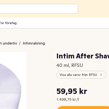
För företag
h underliv
/
Intimrakning
Intim After Sha
40 ml, RFSU
Visa alla varor från RFSU
Styckpris: 1 498,75 kr /l
59,95 kr
Nuvarande pris är: 59,95 kr
1 498,75 kr /l