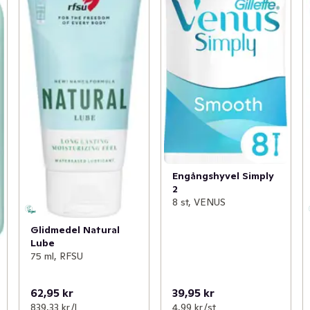
Engångshyvel Simply
2
8 st, VENUS
Glidmedel Natural
Lube
75 ml, RFSU
62,95 kr
39,95 kr
839,33 kr /l
4,99 kr /st