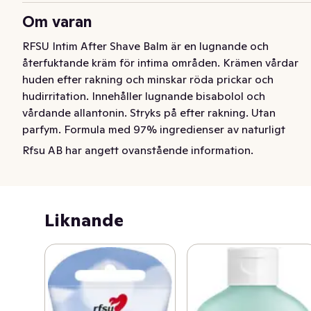
Om varan
RFSU Intim After Shave Balm är en lugnande och 
återfuktande kräm för intima områden. Krämen vårdar 
huden efter rakning och minskar röda prickar och 
hudirritation. Innehåller lugnande bisabolol och 
vårdande allantonin. Stryks på efter rakning. Utan 
parfym. Formula med 97% ingredienser av naturligt 
ursprung. 100% vegan.
Rfsu AB har angett ovanstående information.
Liknande