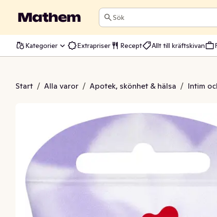
Sök
Kategorier
Extrapriser
Recept
Allt till kräftskivan
 Shave Balm Parfymfri
Start
/
Alla varor
/
Apotek, skönhet & hälsa
/
Intim oc