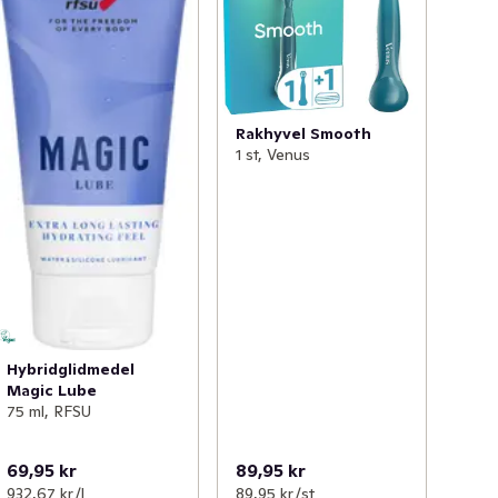
Rakhyvel Smooth
1 st, Venus
Hybridglidmedel
Magic Lube
75 ml, RFSU
69,95 kr
89,95 kr
932,67 kr /l
89,95 kr /st