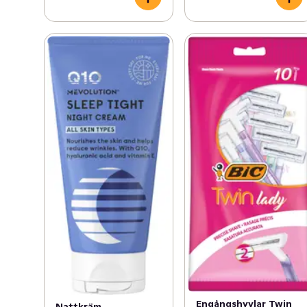
Engångshyvlar Twin
Nattkräm