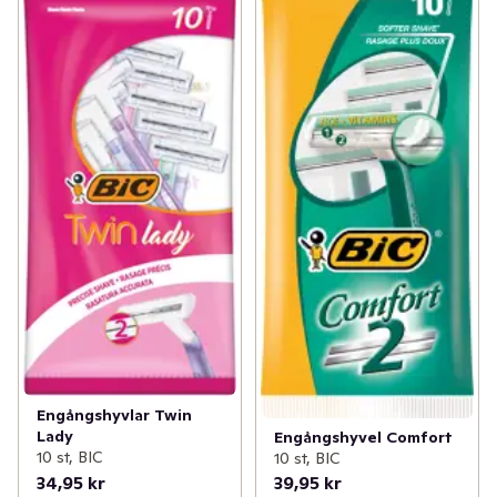
✓
Mage
(15)
✓
Rengöring
(4)
✓
Sex och lust
(3)
✓
Intimrakning
(5)
✓
Händer och fötter
(63)
✓
Tester
(3)
✓
Hudvård
(163)
✓
Hårvård
(169)
✓
Intim och underliv
(62)
✓
Ansiktsvård
(97)
✓
Kost och hälsa
(48)
✓
Förkylning
(5)
Engångshyvlar Twin
Lady
Engångshyvel Comfort
✓
Vitaminer och kosttillskott
(65)
10 st, BIC
10 st, BIC
34,95 kr
39,95 kr