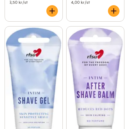
✓
Åldersgräns 18+ receptfria läkemedel
(46)
3,50 kr /st
4,00 kr /st
✓
Ögon och öron
(1)