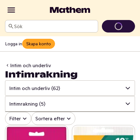
Sök
Logga in
Skapa konto
Intim och underliv
Intimrakning
Intim och underliv
(62)
✓
Alla
(844)
Intimrakning
(5)
✓
Mun och tänder
(107)
✓
Alla
(62)
Filter
Sortera efter
✓
Sår, bett och stick
(17)
✓
Intimhygien och mensskydd
(50)