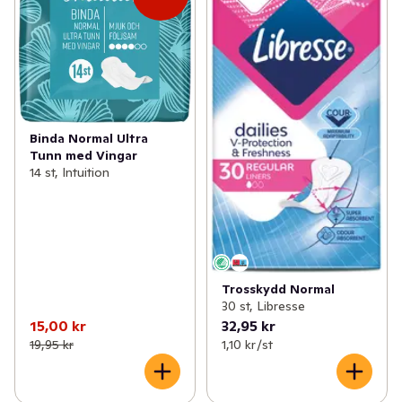
✓
Mage
(15)
✓
Rengöring
(4)
✓
Sex och lust
(5)
✓
Intimrakning
(5)
✓
Händer och fötter
(62)
✓
Tester
(3)
✓
Hudvård
(163)
Binda Normal Ultra
Tunn med Vingar
✓
Hårvård
(169)
14 st, Intuition
✓
Intim och underliv
(62)
✓
Ansiktsvård
(97)
✓
Kost och hälsa
(48)
Trosskydd Normal
30 st, Libresse
15,00 kr
32,95 kr
✓
Förkylning
(5)
19,95 kr
1,10 kr /st
✓
Vitaminer och kosttillskott
(65)