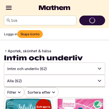
Sök
Logga in
Skapa konto
Apotek, skönhet & hälsa
Intim och underliv
Intim och underliv
(62)
✓
Alla
(845)
Alla
(62)
✓
Mun och tänder
(107)
✓
Alla
(62)
Filter
Sortera efter
✓
Sår, bett och stick
(17)
✓
Intimhygien och mensskydd
(50)
Extrapris