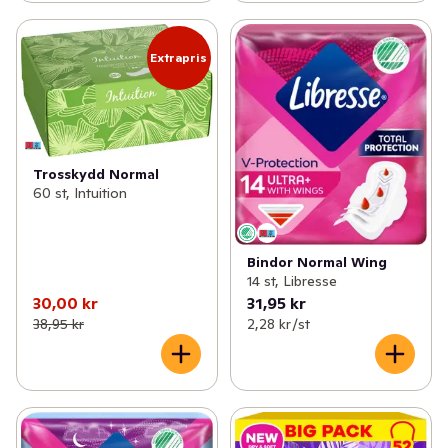
✓
Åldersgräns 18+ receptfria läkemedel
(46)
✓
Ögon och öron
(1)
Extrapris
Trosskydd Normal
60 st, Intuition
Bindor Normal Wing
14 st, Libresse
30,00 kr
31,95 kr
38,95 kr
2,28 kr /st