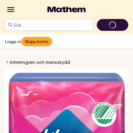
Sök
Logga in
Skapa konto
axi Normal Wing
Intimhygien och mensskydd