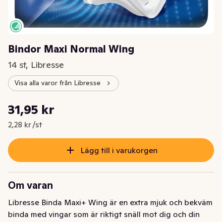
Bindor Maxi Normal Wing
14 st, Libresse
Visa alla varor från Libresse
Styckpris: 2,28 kr /st
31,95 kr
Nuvarande pris är: 31,95 kr
2,28 kr /st
Lägg till i varukorgen
Om varan
Libresse Binda Maxi+ Wing är en extra mjuk och bekväm 
binda med vingar som är riktigt snäll mot dig och din 