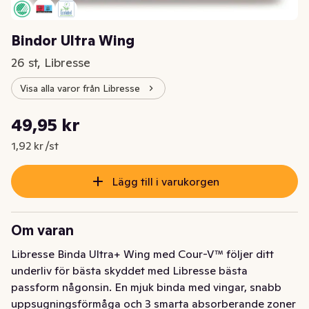
Bindor Ultra Wing
26 st, Libresse
Visa alla varor från Libresse
Styckpris: 1,92 kr /st
49,95 kr
Nuvarande pris är: 49,95 kr
1,92 kr /st
Lägg till i varukorgen
Om varan
Libresse Binda Ultra+ Wing med Cour-V™ följer ditt 
underliv för bästa skyddet med Libresse bästa 
passform någonsin. En mjuk binda med vingar, snabb 
uppsugningsförmåga och 3 smarta absorberande zoner 