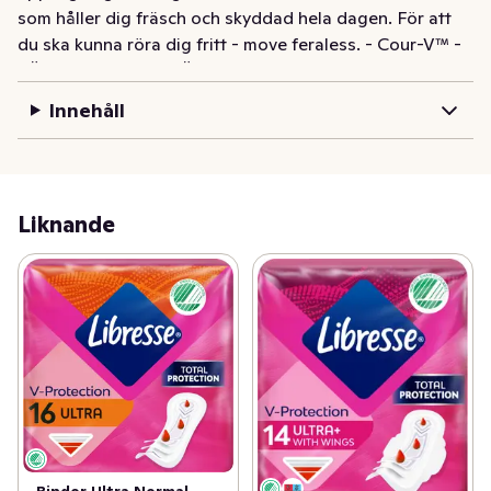
som håller dig fräsch och skyddad hela dagen. För att 
du ska kunna röra dig fritt - move feraless. - Cour-V™ - 
FÖLJSAM TEKNIK FÖR DITT UNDERLIV - 
SVANENMÄRKTA - MED VINGAR - SNABB 
Innehåll
ABSORPTION - VÅR BÄSTA PASSFORM - ROLL PRESS 
GO™ - 80% FÖRBYNAR & ÅTERVUNNEN 
FÖRPACKNING
Libresse Binda Ultra+ Wing med Cour-V™ följer ditt 
Liknande
underliv för bästa skyddet med Libresse bästa 
passform någonsin. En mjuk binda med vingar, snabb 
uppsugningsförmåga och 3 smarta absorberande zoner 
som håller dig fräsch och skyddad hela dagen. För att 
du ska kunna röra dig fritt - move fearless. 
Svanenmärkta och med 80% förnybar och återvunnen 
plast i förpackningen.