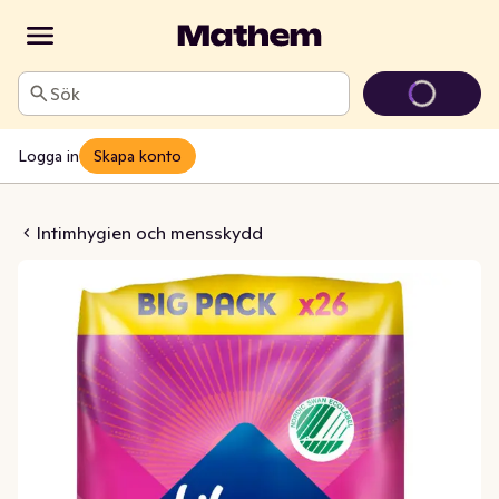
Sök
Logga in
Skapa konto
r Ultra Wing
Intimhygien och mensskydd