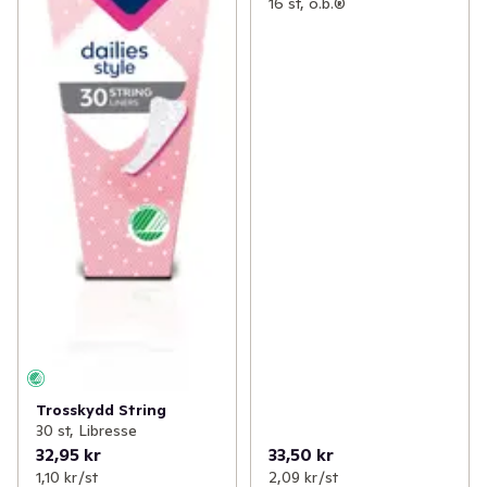
16 st, o.b.®
Trosskydd String
30 st, Libresse
32,95 kr
33,50 kr
1,10 kr /st
2,09 kr /st