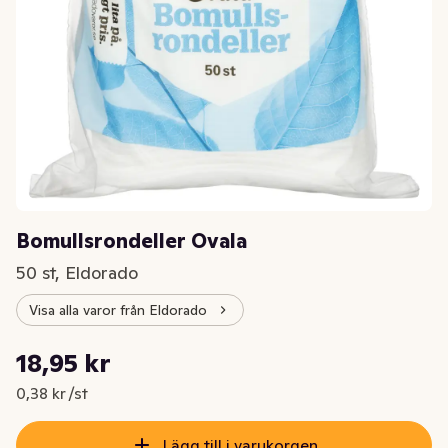
Bomullsrondeller Ovala
50 st, Eldorado
Visa alla varor från Eldorado
Styckpris: 0,38 kr /st
18,95 kr
Nuvarande pris är: 18,95 kr
0,38 kr /st
Lägg till i varukorgen