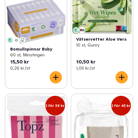
Våtservetter Aloe Vera
10 st, Gunry
Bomullspinnar Baby
60 st, Minstingen
15,50 kr
10,50 kr
0,26 kr /st
1,05 kr /st
2 för 39 kr
2 för 45 kr