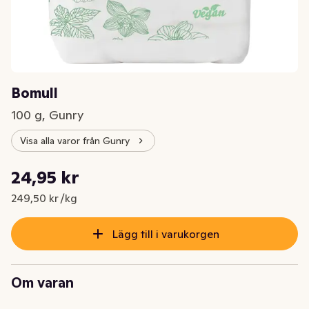
Bomull
100 g, Gunry
Visa alla varor från Gunry
Styckpris: 249,50 kr /kg
24,95 kr
Nuvarande pris är: 24,95 kr
249,50 kr /kg
Lägg till i varukorgen
Om varan