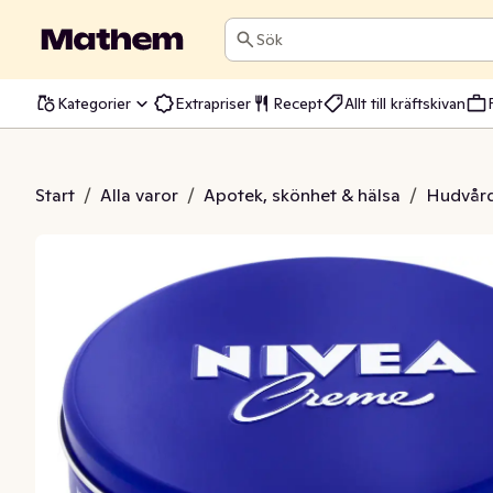
Sök
Kategorier
Extrapriser
Recept
Allt till kräftskivan
ivea Creme
Start
/
Alla varor
/
Apotek, skönhet & hälsa
/
Hudvår