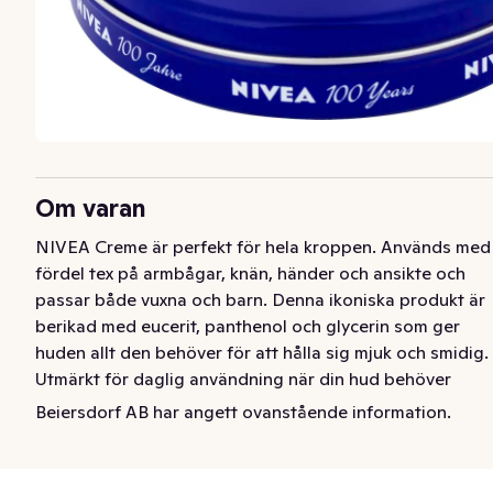
Om varan
NIVEA Creme är perfekt för hela kroppen. Används med 
fördel tex på armbågar, knän, händer och ansikte och 
passar både vuxna och barn. Denna ikoniska produkt är 
berikad med eucerit, panthenol och glycerin som ger 
huden allt den behöver för att hålla sig mjuk och smidig. 
Utmärkt för daglig användning när din hud behöver 
omvårdnad. Dermatologiskt testad.
Beiersdorf AB har angett ovanstående information.
-Intensivt vårdande

-Mjukgörande kräm

-Perfekt för daglig användning
