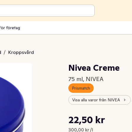
För företag
d
/
Kroppsvård
Nivea Creme
75 ml, NIVEA
Prismatch
Visa alla varor från NIVEA
Styckpris: 300,00 kr /l
22,50 kr
Nuvarande pris är: 22,50 kr
300,00 kr /l