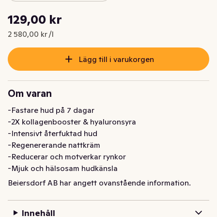
Styckpris: 2 580,00 kr /l
129,00 kr
Nuvarande pris är: 129,00 kr
2 580,00 kr /l
Lägg till i varukorgen
Om varan
-Fastare hud på 7 dagar

-2X kollagenbooster & hyaluronsyra

-Intensivt återfuktad hud

-Regenererande nattkräm

-Reducerar och motverkar rynkor 

-Mjuk och hälsosam hudkänsla

NIVEA Q10 Power Replenishing Night Cream är en 
Beiersdorf AB har angett ovanstående information.
nattkräm med rik textur som intensivt vårdar och 
återfuktar huden för en omedelbar mjuk och len 
Innehåll
hudkänsla. Hudkrämen innehåller dubbel kollagen-