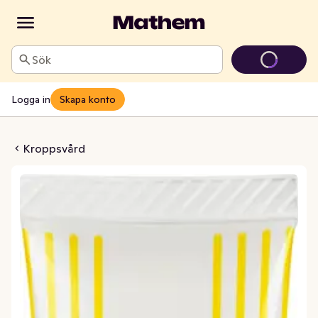
Sök
Logga in
Skapa konto
Salva Parfymfri
Kroppsvård