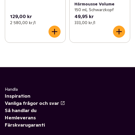
Hårmousse Volume
150 ml, Schwarzkopf
129,00 kr
49,95 kr
2 580,00 kr /l
333,00 kr /l
Handla
Inspiration
Vanliga frågor och svar
Så handlar du
Hemleverans
Färskvarugaranti