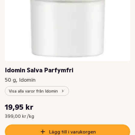
Idomin Salva Parfymfri
50 g, Idomin
Visa alla varor från Idomin
Styckpris: 399,00 kr /kg
19,95 kr
Nuvarande pris är: 19,95 kr
399,00 kr /kg
Lägg till i varukorgen