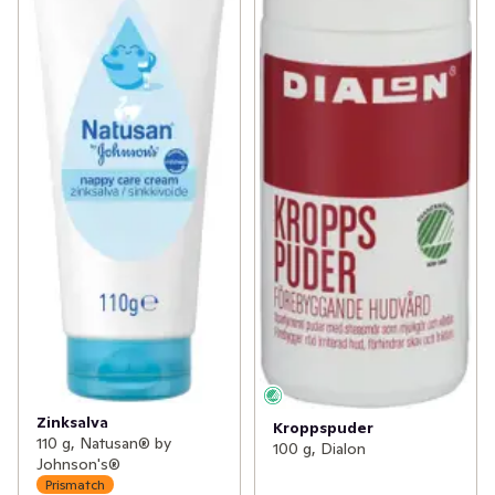
Zinksalva
Kroppspuder
110 g, Natusan® by
100 g, Dialon
Johnson's®
Prismatch