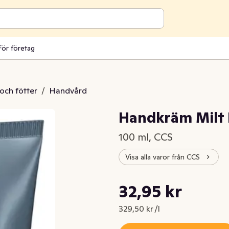
För företag
och fötter
/
Handvård
Handkräm Milt
100 ml, CCS
Visa alla varor från CCS
Styckpris: 329,50 kr /l
32,95 kr
Nuvarande pris är: 32,95 kr
329,50 kr /l