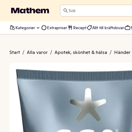
Sök
Kategorier
Extrapriser
Recept
Allt till kräftskivan
 Milt Parfyrmerad
Start
/
Alla varor
/
Apotek, skönhet & hälsa
/
Händer 