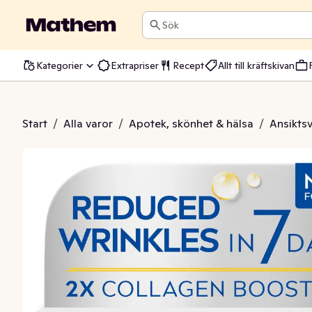
Sök
Kategorier
Extrapriser
Recept
Allt till kräftskivan
m Q10 Pwr SPF15
Start
/
Alla varor
/
Apotek, skönhet & hälsa
/
Ansikts