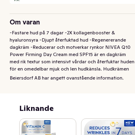
Om varan
-Fastare hud på 7 dagar -2X kollagenbooster & 
hyaluronsyra -Djupt återfuktad hud -Regenererande 
dagkräm -Reducerar och motverkar rynkor NIVEA Q10 
Power Firming Day Cream med SPF15 är en dagkräm 
med rik textur som intensivt vårdar och återfuktar huden 
för en omedelbar mjuk och len hudkänsla. Hudkrämen 
innehåller dubbel kollagen-booster med ren Q10 och 
Beiersdorf AB har angett ovanstående information.
Kreatin samt Hyaluronsyra. Q10 boostar hudens 
cellkraft och kollagen samt korrigerar rynkor inifrån 
(testad på hudceller). Kreatin är känt för att ge 
omedelbar kraft till hudcellerna och ger extra boost för 
Liknande
kollagenproduktion och elastin (testad på hudceller). 
Hyaluronsyran fyller och låser in fukt i huden. Upptäck 
denna NIVEA dagkräm med kliniskt bevisade resultat 
(vetenskapliga studier på hudens elasticitet, fukt, 