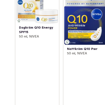
rynkvolym, regenerering, 32?45 kvinnor, 2020?2023) - 
Fastare hud för 79% kvinnor på 7 dagar, huden är djupt 
återfuktad för 94% kvinnor på 2 veckor, reducerar 
rynkor för 100% kvinnor på 4 veckor och återuppbygger 
huden för 74% kvinnor på 4 veckor! Denna dagkräm är 
Dagkräm Q10 Energy
SPF15
dermatologiskt testad och passar för alla hudtyper. 
50 ml, NIVEA
Varningstext: Undvik direkt kontakt med ögonen
-Fastare hud på 7 dagar

Nattkräm Q10 Pwr
-2X kollagenbooster & hyaluronsyra 

50 ml, NIVEA
-Djupt återfuktad hud

-Regenererande dagkräm

-Reducerar och motverkar rynkor

NIVEA Q10 Power Firming Day Cream med SPF15 är en 
dagkräm med rik textur som intensivt vårdar och 
återfuktar huden för en omedelbar mjuk och len 
hudkänsla. Hudkrämen innehåller dubbel kollagen-
booster med ren Q10 och Kreatin samt Hyaluronsyra. 
Q10 boostar hudens cellkraft och kollagen samt 