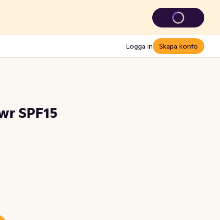
Logga in
Skapa konto
wr SPF15