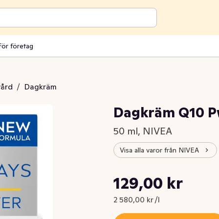
För företag
vård
/
Dagkräm
Dagkräm Q10 P
50 ml, NIVEA
Visa alla varor från NIVEA
Styckpris: 2 580,00 kr /l
129,00 kr
Nuvarande pris är: 129,00 kr
2 580,00 kr /l