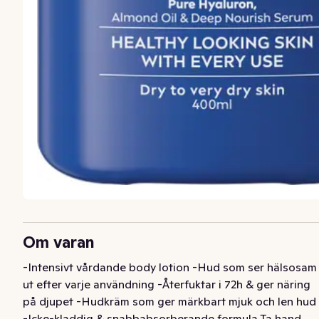
Om varan
-Intensivt vårdande body lotion -Hud som ser hälsosam 
ut efter varje användning -Återfuktar i 72h & ger näring 
på djupet -Hudkräm som ger märkbart mjuk och len hud 
-Icke-kladdig & snabbabsorberande formula Ta hand 