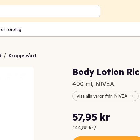
För företag
d
/
Kroppsvård
Body Lotion Ri
400 ml, NIVEA
Visa alla varor från NIVEA
Styckpris: 144,88 kr /l
57,95 kr
Nuvarande pris är: 57,95 kr
144,88 kr /l