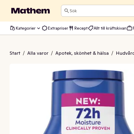
Sök
Kategorier
Extrapriser
Recept
Allt till kräftskivan
on Rich Nourishing
Start
/
Alla varor
/
Apotek, skönhet & hälsa
/
Hudvår