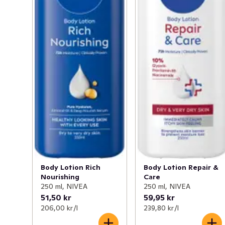
Ta hand om din torra hud med NIVEA Rich Nourishing 
Body Lotion, med den nya och förbättrade formulan 
som ger kliniskt bevisad återfuktning i 72h. För en hud 
som ser hälsosam ut efter varje användning. Närande 
formula berikad med hyaluron, mandelolja och djupt 
närande serum. Denna kroppslotion ger intensiv vård 
och är perfekt för torr till mycket torr hud. Icke-kladdig 
och snabbt absorberande. Vissa hudområden torkar ut 
snabbare än andra, det är därför viktigt att ge huden 
extra näring året runt. Ny förbättrad flaska med mindre 
plast jämfört med tidigare: 50% återvunnen plastflaska 
(exklusive kork). Testa NIVEA Rich Nourishing Body 
Lotion - för märkbart mjuk och len hud!
Body Lotion Rich
Body Lotion Repair &
Nourishing
Care
250 ml, NIVEA
250 ml, NIVEA
51,50 kr
59,95 kr
206,00 kr /l
239,80 kr /l