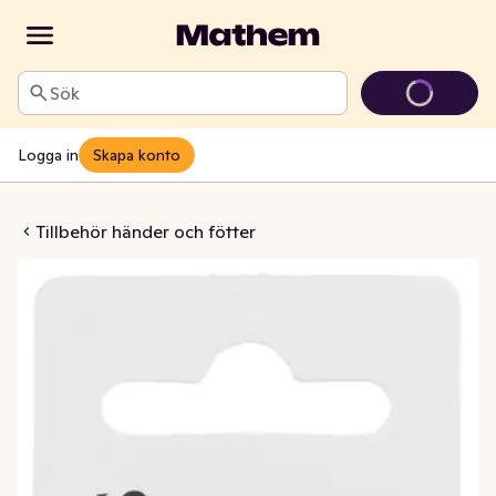
Sök
Logga in
Skapa konto
cett Mode
Tillbehör händer och fötter