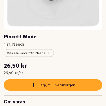
Pincett Mode
1 st, Needs
Visa alla varor från Needs
Styckpris: 26,50 kr /st
26,50 kr
Nuvarande pris är: 26,50 kr
26,50 kr /st
Lägg till i varukorgen
Om varan