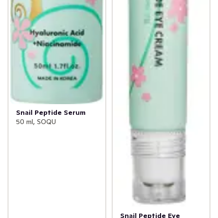
✓
Åldersgräns 18+ receptfria läkemedel
(46)
✓
Ögon och öron
(1)
Snail Peptide Serum
50 ml, SOQU
Snail Peptide Eye