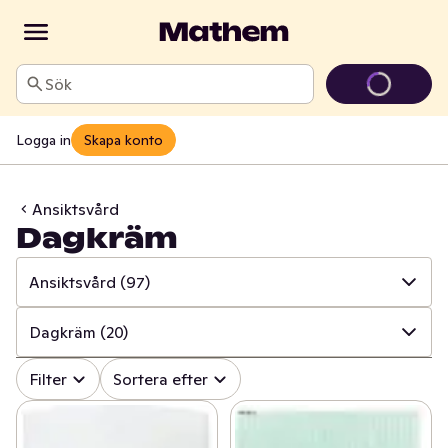
Sök
Logga in
Skapa konto
Ansiktsvård
Dagkräm
Ansiktsvård
(97)
✓
Alla
(845)
Dagkräm
(20)
✓
Mun och tänder
(107)
✓
Alla
(97)
Filter
Sortera efter
✓
Sår, bett och stick
(17)
✓
Ansiktsrengöring
(36)