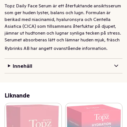
Topz Daily Face Serum är ett återfuktande ansiktsserum 
som ger huden lyster, balans och lugn. Formulan är 
berikad med niacinamid, hyaluronsyra och Centella 
Asiatica (CICA) som tillsammans återfuktar på djupet, 
jämnar ut hudtonen och lugnar synliga tecken på stress. 
Serumet absorberas lätt och lämnar huden mjuk, fräsch 
och strålande. Perfekt som ett aktivt steg i din dagliga 
Rybrinks AB har angett ovanstående information.
hudvårdsrutin.

Passar alla hudtyper. Volym: 30 ml
Innehåll
Liknande