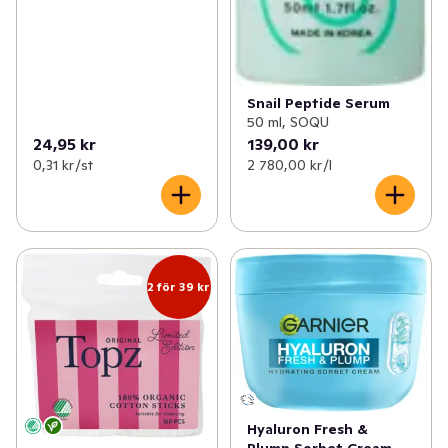
Snail Peptide Serum
50 ml, SOQU
24,95 kr
139,00 kr
0,31 kr /st
2 780,00 kr /l
2 för 39 kr
Hyaluron Fresh &
Plump Sorbet Cream