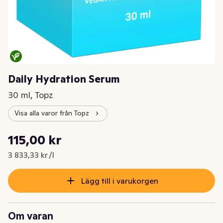
Daily Hydration Serum
30 ml, Topz
Visa alla varor från Topz
Styckpris: 3 833,33 kr /l
115,00 kr
Nuvarande pris är: 115,00 kr
3 833,33 kr /l
Lägg till i varukorgen
Om varan