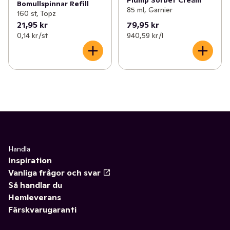
Bomullspinnar Refill
85 ml, Garnier
160 st, Topz
21,95 kr
79,95 kr
0,14 kr /st
940,59 kr /l
Handla
Inspiration
Vanliga frågor och svar
Så handlar du
Hemleverans
Färskvarugaranti