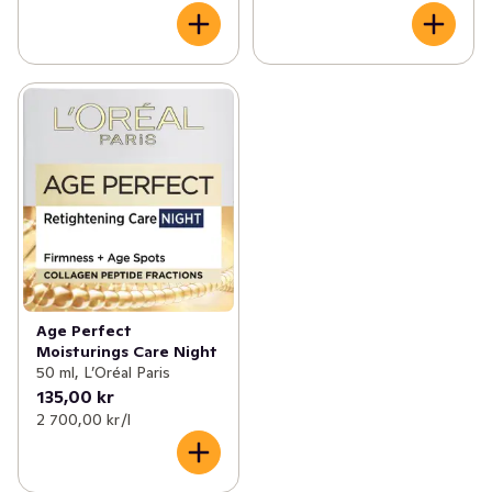
✓
Åldersgräns 18+ receptfria läkemedel
(46)
✓
Ögon och öron
(1)
Age Perfect
Moisturings Care Night
50 ml, L’Oréal Paris
135,00 kr
2 700,00 kr /l