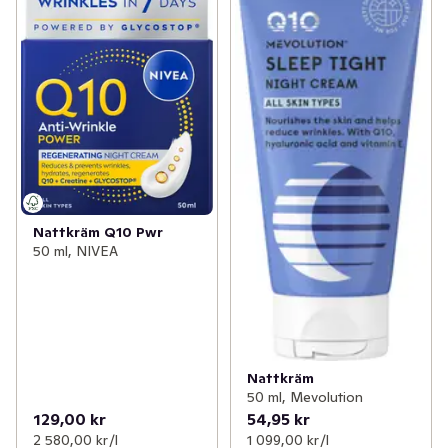
✓
Mage
(15)
✓
Rakning
(12)
✓
Sex och lust
(5)
✓
Dagkräm
(20)
✓
Händer och fötter
(63)
✓
Läppvård
(6)
✓
Hudvård
(163)
✓
Nattkräm
(3)
✓
Hårvård
(169)
✓
Ansiktsmask och peeling
(18)
✓
Intim och underliv
(62)
Nattkräm Q10 Pwr
✓
Brynfärg
(2)
50 ml, NIVEA
✓
Ansiktsvård
(97)
✓
Kost och hälsa
(48)
✓
Förkylning
(5)
Nattkräm
50 ml, Mevolution
✓
Vitaminer och kosttillskott
(65)
129,00 kr
54,95 kr
2 580,00 kr /l
1 099,00 kr /l