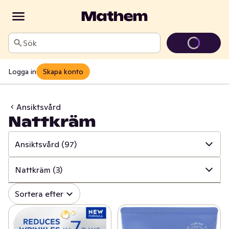
Sök
Logga in
Skapa konto
Ansiktsvård
Nattkräm
Ansiktsvård
(97)
✓
Alla
(846)
Nattkräm
(3)
✓
Mun och tänder
(107)
✓
Alla
(97)
Sortera efter
✓
Sår, bett och stick
(17)
✓
Ansiktsrengöring
(36)