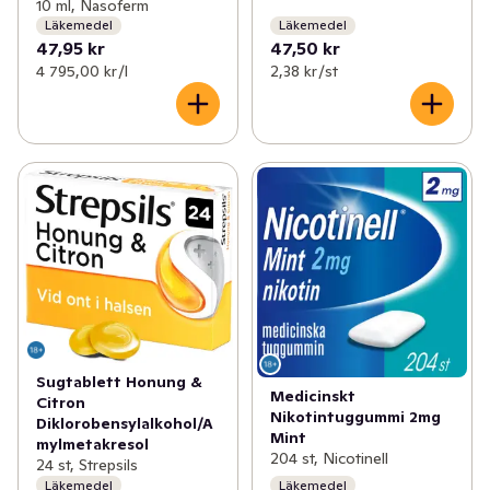
10 ml, Nasoferm
Läkemedel
Läkemedel
47,95 kr
47,50 kr
4 795,00 kr /l
2,38 kr /st
Sugtablett Honung &
Medicinskt
Citron
Nikotintuggummi 2mg
Diklorobensylalkohol/A
Mint
mylmetakresol
204 st, Nicotinell
24 st, Strepsils
Läkemedel
Läkemedel