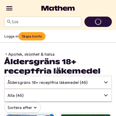
Sök
Logga in
Skapa konto
Apotek, skönhet & hälsa
Åldersgräns 18+
receptfria läkemedel
Åldersgräns 18+ receptfria läkemedel
(46)
✓
Alla
(843)
Alla
(46)
✓
Mun och tänder
(107)
✓
Alla
(46)
Sortera efter