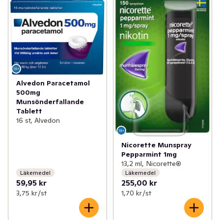
✓
Sår, bett och stick
(17)
✓
Värk och feber
(4)
✓
Mage
(15)
✓
Sluta röka
(9)
✓
Sex och lust
(2)
✓
Allergi
(3)
✓
Händer och fötter
(63)
✓
Huvudvärk och feber
(11)
Alvedon Paracetamol
✓
Hudvård
(163)
✓
Värk och feber hos barn
(4)
500mg
Munsönderfallande
✓
Hårvård
(169)
Tablett
✓
Nässpray och näsdroppar
(11)
16 st, Alvedon
✓
Intim och underliv
(62)
✓
Ont i halsen
(5)
Nicorette Munspray
✓
Ansiktsvård
(97)
Pepparmint 1mg
13,2 ml, Nicorette®
Läkemedel
Läkemedel
✓
Kost och hälsa
(48)
59,95 kr
255,00 kr
3,75 kr /st
1,70 kr /st
✓
Förkylning
(5)
✓
Vitaminer och kosttillskott
(65)