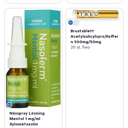
✓
Åldersgräns 18+ receptfria läkemedel
(46)
✓
Ögon och öron
(1)
Brustablett
Acetylsalicylsyra/Koffei
n 500mg/50mg
20 st, Treo
Nässpray Lösning
Mentol 1 mg/ml
Xylometazolin