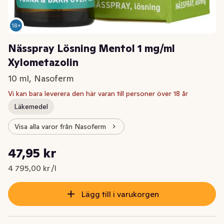
Nässpray Lösning Mentol 1 mg/ml
Xylometazolin
10 ml, Nasoferm
Vi kan bara leverera den här varan till personer över 18 år
Läkemedel
Visa alla varor från Nasoferm
Styckpris: 4 795,00 kr /l
47,95 kr
Nuvarande pris är: 47,95 kr
4 795,00 kr /l
Lägg till i varukorgen