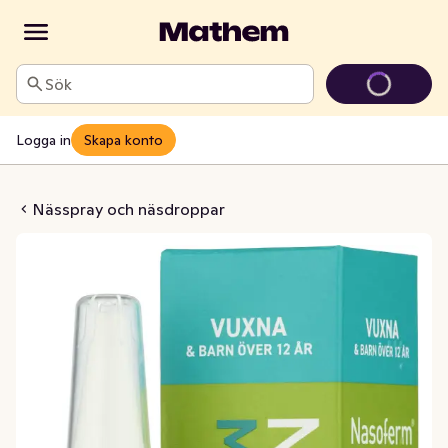
Sök
Logga in
Skapa konto
ntol 1 mg/ml Xylometazolin
Nässpray och näsdroppar