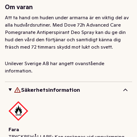
Om varan
Att ta hand om huden under armarna är en viktig del av 
alla hudvårdsrutiner. Med Dove 72h Advanced Care 
Pomegranate Antiperspirant Deo Spray kan du ge din 
hud den vård den förtjänar och samtidigt känna dig 
fräsch med 72 timmars skydd mot lukt och svett. 

Den här antiperspiranta deodoranten i aerosolform har 
Unilever Sverige AB har angett ovanstående
en fräsch, fruktig doft som gör att du får en omedelbar 
information.
boost och känner dig pigg hela dagen. 

Säkerhetsinformation
Denna fuktgivande deodorant är skonsam mot huden 
eftersom den är fullpackad med vår revolutionerande 
pro-ceramide teknologi, som stärker hudens naturliga 
reparationsprocess och ger en silkeslen hud. Den är 
ytterst skonsam mot huden och hjälper till att minska 
irritation i armhålorna som kan orsakas av rakning.

Fara
TRYCKBEHÅLLARE: Kan sprängas vid uppvärmning.