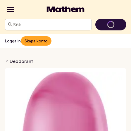
Sök
Logga in
Skapa konto
 Pomegranate & Lemon 72h
Deodorant