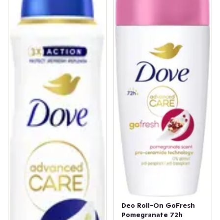
Deo Roll-On GoFresh
Pomegranate 72h