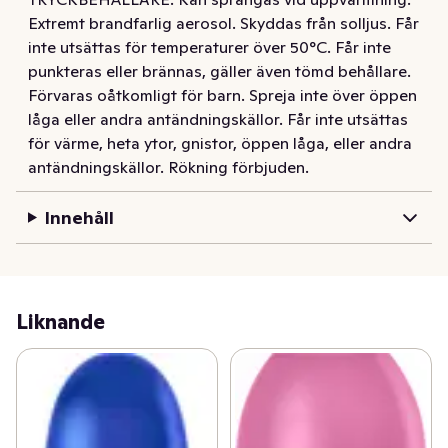
Så här gör du för att uppleva den fräscha doften av 
Extremt brandfarlig aerosol. Skyddas från solljus. Får
granatäpple och citronverbena: håll den antiperspiranta 
inte utsättas för temperaturer över 50°C. Får inte
deodoranten ca 15 cm från huden och spraya i en till två 
punkteras eller brännas, gäller även tömd behållare.
sekunder på varje armhåla.

Förvaras oåtkomligt för barn. Spreja inte över öppen
låga eller andra antändningskällor. Får inte utsättas
Dove 72h Advanced Pomegranate levereras i en 100% 
för värme, heta ytor, gnistor, öppen låga, eller andra
återvinningsbar metallburk som är tillverkad av 25% 
antändningskällor. Rökning förbjuden.
återvunnet aluminium, vilket är oändligt 
återvinningsbart, så att du kan ta hand om både din hud 
Innehåll
och planeten.

Dove-produkterna är PETA-certifierade som cruelty-
free.
Liknande