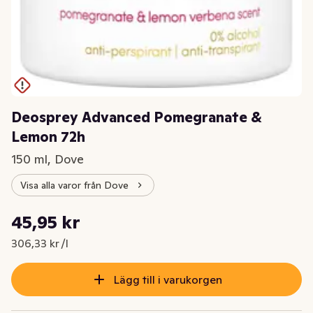
Deosprey Advanced Pomegranate &
Lemon 72h
150 ml, Dove
Visa alla varor från Dove
Styckpris: 306,33 kr /l
45,95 kr
Nuvarande pris är: 45,95 kr
306,33 kr /l
Lägg till i varukorgen