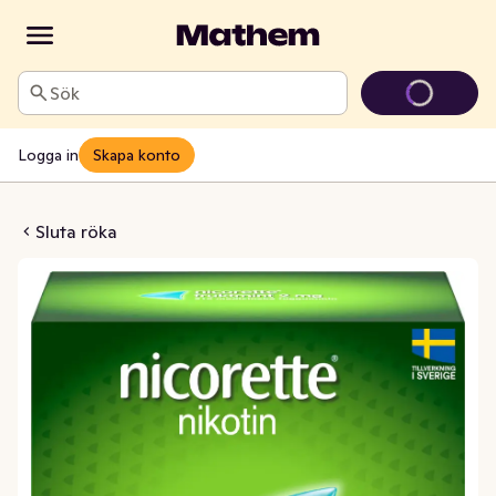
Sök
Logga in
Skapa konto
ntuggummi 2mg Fruktmint
Sluta röka