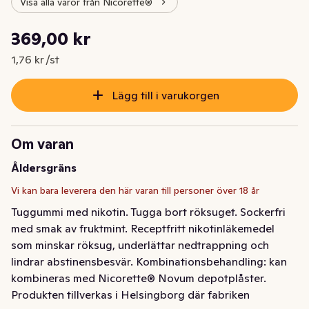
Visa alla varor från Nicorette®
Styckpris: 1,76 kr /st
369,00 kr
Nuvarande pris är: 369,00 kr
1,76 kr /st
Lägg till i varukorgen
Om varan
Åldersgräns
Vi kan bara leverera den här varan till personer över 18 år
Tuggummi med nikotin. Tugga bort röksuget. Sockerfri 
med smak av fruktmint. Receptfritt nikotinläkemedel 
som minskar röksug, underlättar nedtrappning och 
lindrar abstinensbesvär. Kombinationsbehandling: kan 
kombineras med Nicorette® Novum depotplåster. 
Produkten tillverkas i Helsingborg där fabriken 