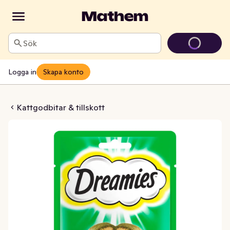
Sök
Logga in
Skapa konto
dis Kattmynta
Kattgodbitar & tillskott