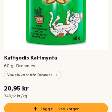
Kattgodis Kattmynta
60 g, Dreamies
Visa alla varor från Dreamies
Styckpris: 349,17 kr /kg
20,95 kr
Nuvarande pris är: 20,95 kr
349,17 kr /kg
Lägg till i varukorgen