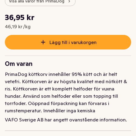
Visa alla varor från PrimaDog
Styckpris: 46,19 kr /kg
36,95 kr
Nuvarande pris är: 36,95 kr
46,19 kr /kg
Lägg till i varukorgen
Om varan
PrimaDog köttkorv innehåller 95% kött och är helt 
vetefri. Köttkorven är av högsta kvalitet med nötkött & 
ris. Köttkorven är ett komplett helfoder för vuxna 
hundar. Använd som helfoder eller som topping till 
torrfoder. Oöppnad förpackning kan förvaras i 
rumstemperatur. Innehåller inga kemiska 
konserveringsämnen eller färgämnen.

VAFO Sverige AB har angett ovanstående information.
1% av vinsten skänks till hundar i nöd
