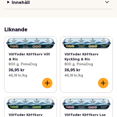
Innehåll
Alla hundar förtjänar ett hem där de blir älskade. 
PrimaDog vill ta sitt ansvar, därför donerar dem 1% av 
vinsten till verksamheter som hjälper hemlösa och 
utsatta hundar i Sverige. När du köper en PrimaDog 
produkt så stödjer även du de verksamheterna.
Liknande
Vetefri köttkorv av högsta kvalitet med nötkött & ris. 
Köttkorven är ett komplett helfoder för vuxna hundar. 
Använd som helfoder eller som topping till torrfoder.  
Våtfoder Köttkorv Vilt
Våtfoder Köttkorv
Innehåller inga kemiska konserveringsämnen eller 
& Ris
Kyckling & Ris
färgämnen.
800 g, PrimaDog
800 g, PrimaDog
36,95 kr
36,95 kr
46,19 kr /kg
46,19 kr /kg
Våtfoder Köttkorv Lax
Våtfoder Köttkorv