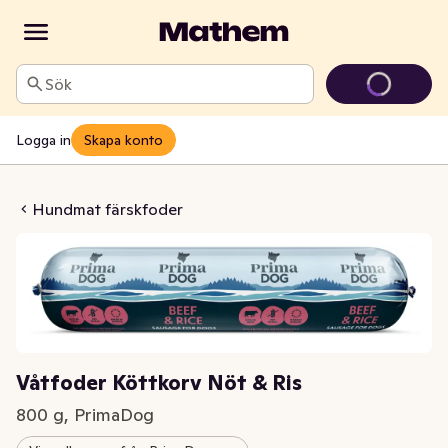
Sök
Logga in
Skapa konto
öttkorv Nöt & Ris
Hundmat färskfoder
Våtfoder Köttkorv Nöt & Ris
800 g, PrimaDog