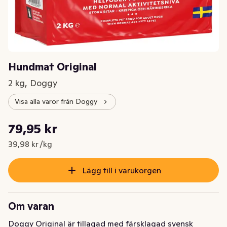
Hundmat Original
2 kg, Doggy
Visa alla varor från Doggy
Styckpris: 39,98 kr /kg
79,95 kr
Nuvarande pris är: 79,95 kr
39,98 kr /kg
Lägg till i varukorgen
Om varan
Doggy Original är tillagad med färsklagad svensk 