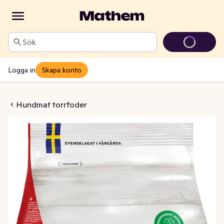
Sök
Logga in
Skapa konto
at Original
Hundmat torrfoder