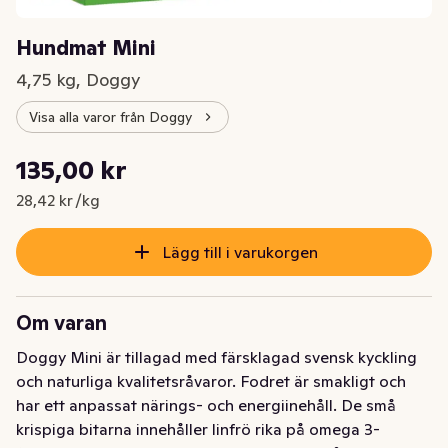
Hundmat Mini
4,75 kg, Doggy
Visa alla varor från Doggy
Styckpris: 28,42 kr /kg
135,00 kr
Nuvarande pris är: 135,00 kr
28,42 kr /kg
Lägg till i varukorgen
Om varan
Doggy Mini är tillagad med färsklagad svensk kyckling 
och naturliga kvalitetsråvaror. Fodret är smakligt och 
har ett anpassat närings- och energiinehåll. De små 
krispiga bitarna innehåller linfrö rika på omega 3-