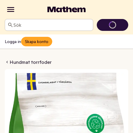
Sök
Logga in
Skapa konto
dmat Mini
Hundmat torrfoder