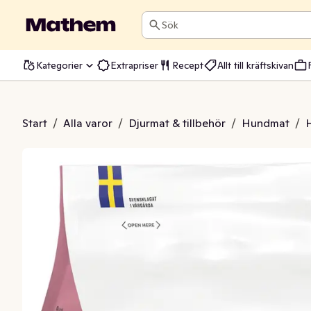
Sök
Kategorier
Extrapriser
Recept
Allt till kräftskivan
ndmat Valp
Start
/
Alla varor
/
Djurmat & tillbehör
/
Hundmat
/