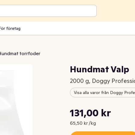
För företag
Hundmat torrfoder
Hundmat Valp
2000 g, Doggy Professi
Visa alla varor från Doggy Profe
Styckpris: 65,50 kr /kg
131,00 kr
Nuvarande pris är: 131,00 kr
65,50 kr /kg