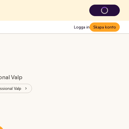
Logga in
Skapa konto
onal Valp
ssional Valp