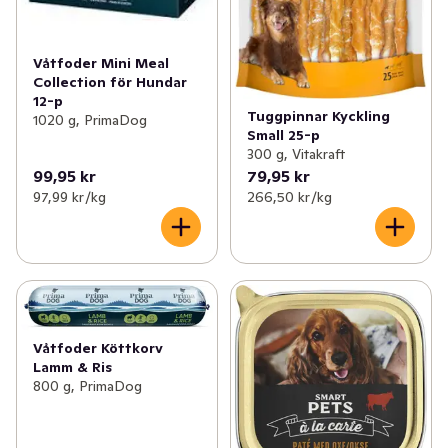
Våtfoder Mini Meal
Collection för Hundar
12-p
Tuggpinnar Kyckling
1020 g, PrimaDog
Small 25-p
300 g, Vitakraft
99,95 kr
79,95 kr
97,99 kr /kg
266,50 kr /kg
Våtfoder Köttkorv
Lamm & Ris
800 g, PrimaDog