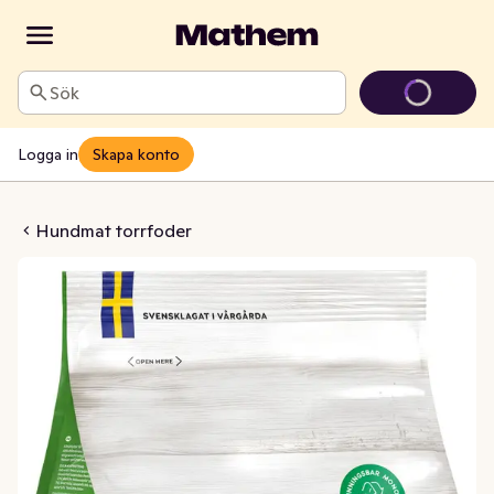
Sök
Logga in
Skapa konto
dmat Mini
Hundmat torrfoder