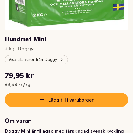
Hundmat Mini
2 kg, Doggy
Visa alla varor från Doggy
Styckpris: 39,98 kr /kg
79,95 kr
Nuvarande pris är: 79,95 kr
39,98 kr /kg
Lägg till i varukorgen
Om varan
Doggy Mini är tillagad med färsklagad svensk kyckling 