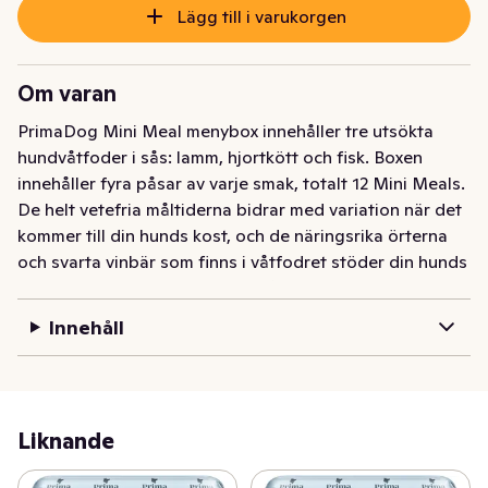
Lägg till i varukorgen
Om varan
PrimaDog Mini Meal menybox innehåller tre utsökta 
hundvåtfoder i sås: lamm, hjortkött och fisk. Boxen 
innehåller fyra påsar av varje smak, totalt 12 Mini Meals. 
De helt vetefria måltiderna bidrar med variation när det 
kommer till din hunds kost, och de näringsrika örterna 
och svarta vinbär som finns i våtfodret stöder din hunds 
välbefinnande. Mini Meal innehåller komplett näring och 
är lämplig som daglig mat för en liten hund eller som 
Innehåll
bra komplement till torrfoder. Den smidiga lilla påsen 
fungerar också som en praktisk belöning. Påsarna 
innehåller kött- eller fiskbitar serverade i saftig sås. Det 
animaliska proteinet i Mini Meal Fisk i sås kommer 
Liknande
enbart från fisk. Sortimentet hjälper till att variera din 
hunds kost, och kan vara ett alternativ för hundar med 