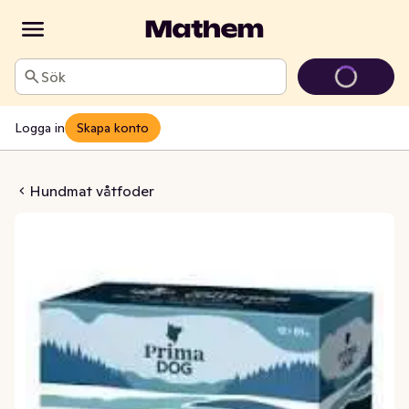
Sök
Logga in
Skapa konto
Collection för Hundar 12-p
Hundmat våtfoder