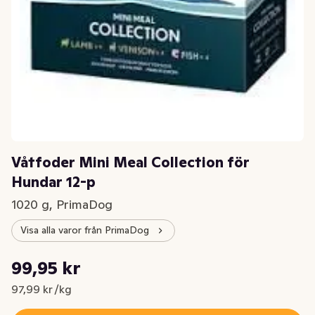
Våtfoder Mini Meal Collection för
Hundar 12-p
1020 g, PrimaDog
Visa alla varor från PrimaDog
Styckpris: 97,99 kr /kg
99,95 kr
Nuvarande pris är: 99,95 kr
97,99 kr /kg