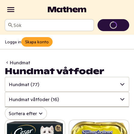
Sök
Logga in
Skapa konto
Hundmat
Hundmat våtfoder
Hundmat
(77)
✓
Alla
(197)
Hundmat våtfoder
(16)
✓
Kattmat
(102)
✓
Alla
(77)
Sortera efter
✓
Hundmat
(77)
✓
Hundgodis & snacks
(34)