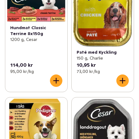
✓
Kattillbehör
(5)
✓
Hundmat färskfoder
(14)
✓
Hundtillbehör
(5)
✓
Hundmat torrfoder
(13)
Hundmat Classic
✓
Fågelmat
(2)
✓
Hundmat våtfoder
(16)
Terrine 8x150g
1200 g, Cesar
✓
Djurtillbehör
(3)
Paté med Kyckling
150 g, Charlie
✓
Övrig djurmat
(3)
114,00 kr
10,95 kr
95,00 kr /kg
73,00 kr /kg