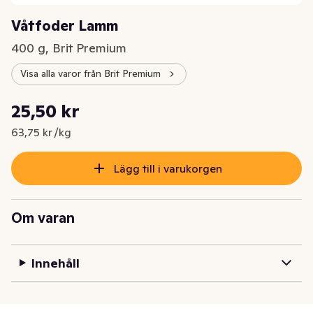
Våtfoder Lamm
400 g, Brit Premium
Visa alla varor från Brit Premium
Styckpris: 63,75 kr /kg
25,50 kr
Nuvarande pris är: 25,50 kr
63,75 kr /kg
Lägg till i varukorgen
Om varan
Innehåll