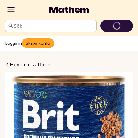
Sök
Logga in
Skapa konto
foder Lamm
Hundmat våtfoder