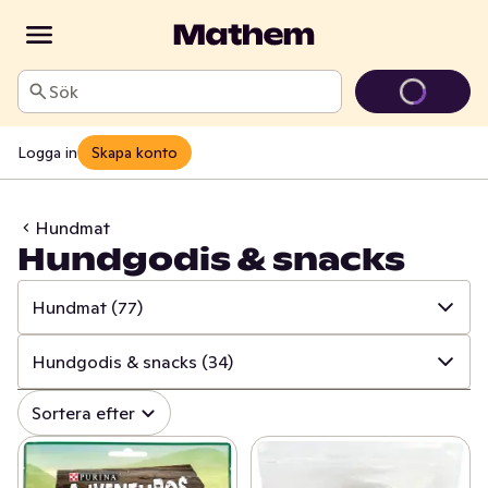
Sök
Logga in
Skapa konto
Hundmat
Hundgodis & snacks
Hundmat
(77)
✓
Alla
(197)
Hundgodis & snacks
(34)
✓
Kattmat
(102)
✓
Alla
(77)
Sortera efter
✓
Hundmat
(77)
✓
Hundgodis & snacks
(34)