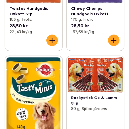
Twistos Hundgodis
Chewy Chomps
Oxkött 6-p
Hundgodis Oxkött
105 g, Frolic
170 g, Frolic
28,50 kr
28,50 kr
271,43 kr /kg
167,65 kr /kg
Rockystick Ox & Lamm
8-p
80 g, Sjöbogårdens