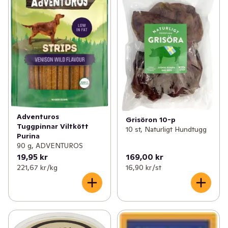
✓
Kattillbehör
(5)
✓
Hundmat färskfoder
(14)
✓
Hundtillbehör
(5)
✓
Hundmat torrfoder
(13)
✓
Fågelmat
(2)
✓
Hundmat våtfoder
(16)
✓
Djurtillbehör
(3)
✓
Övrig djurmat
(3)
Adventuros
Grisöron 10-p
Tuggpinnar Viltkött
10 st, Naturligt Hundtugg
Purina
90 g, ADVENTUROS
19,95 kr
169,00 kr
221,67 kr /kg
16,90 kr /st