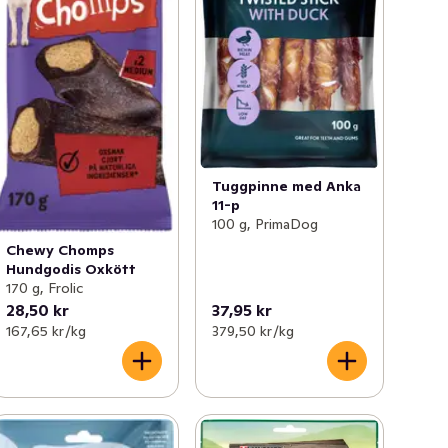
Tuggpinne med Anka
11-p
100 g, PrimaDog
Chewy Chomps
Hundgodis Oxkött
170 g, Frolic
28,50 kr
37,95 kr
167,65 kr /kg
379,50 kr /kg