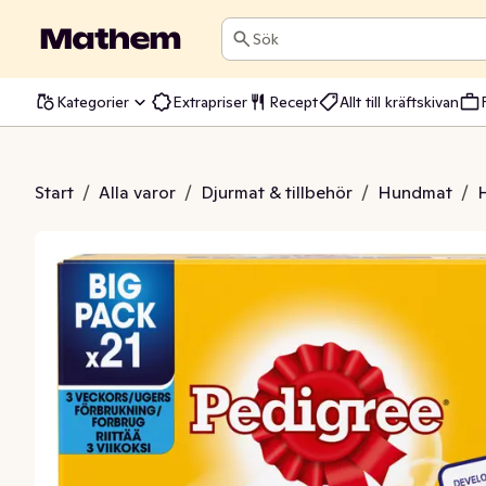
Sök
Kategorier
Extrapriser
Recept
Allt till kräftskivan
tastix Large
Start
/
Alla varor
/
Djurmat & tillbehör
/
Hundmat
/