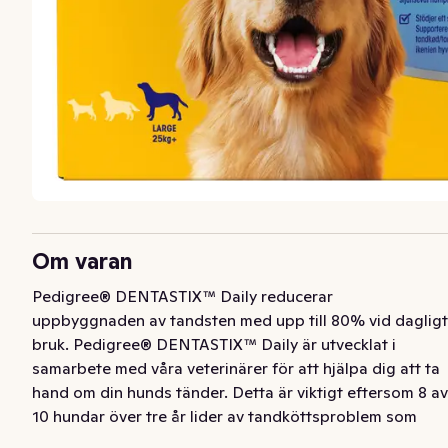
Om varan
Pedigree® DENTASTIX™ Daily reducerar 
uppbyggnaden av tandsten med upp till 80% vid dagligt 
bruk. Pedigree® DENTASTIX™ Daily är utvecklat i 
samarbete med våra veterinärer för att hjälpa dig att ta 
hand om din hunds tänder. Detta är viktigt eftersom 8 av 
10 hundar över tre år lider av tandköttsproblem som 
orsakats av tandsten. Pedigree® DENTASTIX™ Daily är 