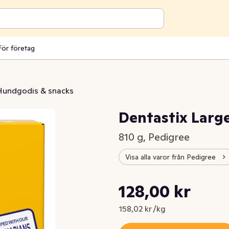
För företag
Hundgodis & snacks
Dentastix Larg
810 g, Pedigree
Visa alla varor från Pedigree
Styckpris: 158,02 kr /kg
128,00 kr
Nuvarande pris är: 128,00 kr
158,02 kr /kg